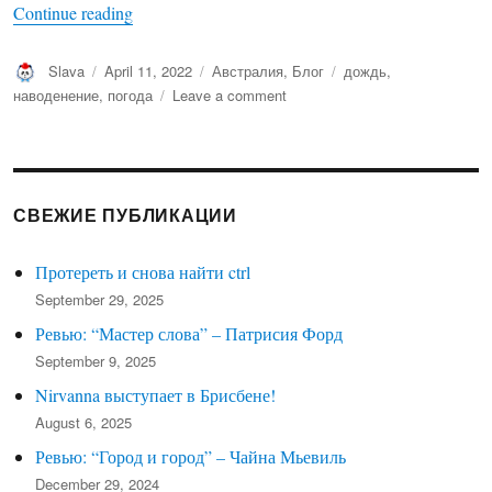
“Наводнение в Брисбене февраль 2022 года”
Continue reading
Author
Posted
Categories
Tags
Slava
April 11, 2022
Австралия
,
Блог
дождь
,
on
on
наводенение
,
погода
Leave a comment
Наводнение
в
Брисбене
февраль
2022
СВЕЖИЕ ПУБЛИКАЦИИ
года
Протереть и снова найти ctrl
September 29, 2025
Ревью: “Мастер слова” – Патрисия Форд
September 9, 2025
Nirvanna выступает в Брисбене!
August 6, 2025
Ревью: “Город и город” – Чайна Мьевиль
December 29, 2024