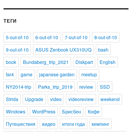
ТЕГИ
5-out-of-10
6-out-of-10
7-out-of-10
8-out-of-10
9-out-of-10
ASUS Zenbook UX310UQ
bash
book
Bundaberg_trip_2021
Diskpart
English
far4
game
japanese garden
meetup
NY2014-trip
Parks_trip_2019
review
SSD
Strida
Upgrade
video
videoreview
weekend
Windows
WordPress
Брисбен
Кофе
Путешествия
видео
итоги года
кемпинг