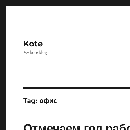
Kote
My kote blog
Tag:
офис
Отмечаем год раб