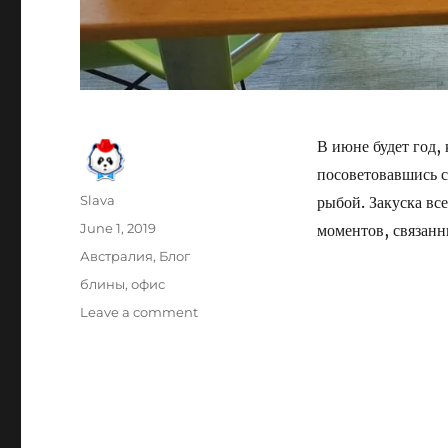
В июне будет год, 
посоветовавшись с
Author
Slava
рыбой. Закуска все
Posted
June 1, 2019
моментов, связанн
on
Categories
Австралия
,
Блог
Tags
блины
,
офис
on
Leave a comment
Отмечаем
год
работы
в
офисе
Брисбена