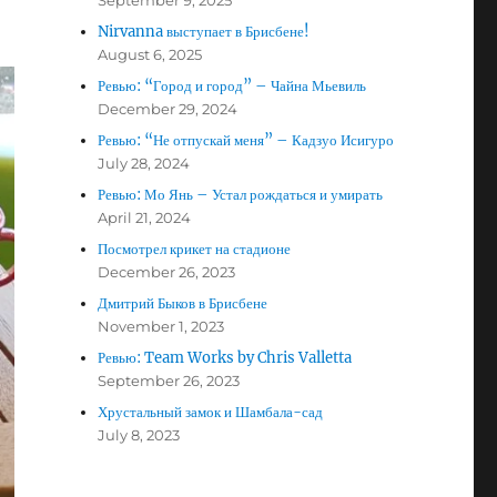
September 9, 2025
Nirvanna выступает в Брисбене!
August 6, 2025
Ревью: “Город и город” – Чайна Мьевиль
December 29, 2024
Ревью: “Не отпускай меня” – Кадзуо Исигуро
July 28, 2024
Ревью: Мо Янь – Устал рождаться и умирать
April 21, 2024
Посмотрел крикет на стадионе
December 26, 2023
Дмитрий Быков в Брисбене
November 1, 2023
Ревью: Team Works by Chris Valletta
September 26, 2023
Хрустальный замок и Шамбала-сад
July 8, 2023