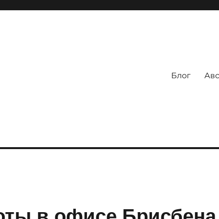
Блог
Авс
оты в офисе Брисбена