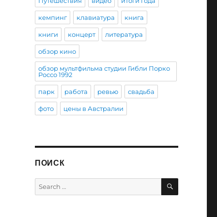
Путешествия
видео
итоги года
кемпинг
клавиатура
книга
книги
концерт
литература
обзор кино
обзор мультфильма студии Гибли Порко
Россо 1992
парк
работа
ревью
свадьба
фото
цены в Австралии
ПОИСК
SEARCH
Search
for: