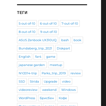
ТЕГИ
5-out-of-10
6-out-of-10
7-out-of-10
8-out-of-10
9-out-of-10
ASUS Zenbook UX310UQ
bash
book
Bundaberg_trip_2021
Diskpart
English
far4
game
japanese garden
meetup
NY2014-trip
Parks_trip_2019
review
SSD
Strida
Upgrade
video
videoreview
weekend
Windows
WordPress
Брисбен
Кофе