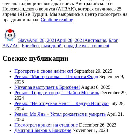
случаю годовщины высадки войск Австралийского и
Новозеландского корпуса (АНЗАК), которая случилась 25
апреля 1915 в Турции. Мы выбрались в центр посмотреть на
“ANZAC
праздник и парад.
Continue reading
Day
Author
Posted
Categories
Tags
2021
on
и
Slava
April 28, 2021
April 28, 2021
Австралия
,
Блог
парад
on
ANZAC
,
Брисбен
,
выходной
,
парад
Leave a comment
в
ANZAC
центре
Day
Свежие публикации
Брисбена”
2021
и
Протереть и снова найти ctrl
September 29, 2025
парад
Ревью: “Мастер слова” – Патрисия Форд
September 9,
в
2025
центре
Nirvanna выступает в Брисбене!
August 6, 2025
Брисбена
Ревью: “Город и город” – Чайна Мьевиль
December 29,
2024
Ревью: “Не отпускай меня” – Кадзуо Исигуро
July 28,
2024
Ревью: Мо Янь – Устал рождаться и умирать
April 21,
2024
Посмотрел крикет на стадионе
December 26, 2023
Дмитрий Быков в Брисбене
November 1, 2023