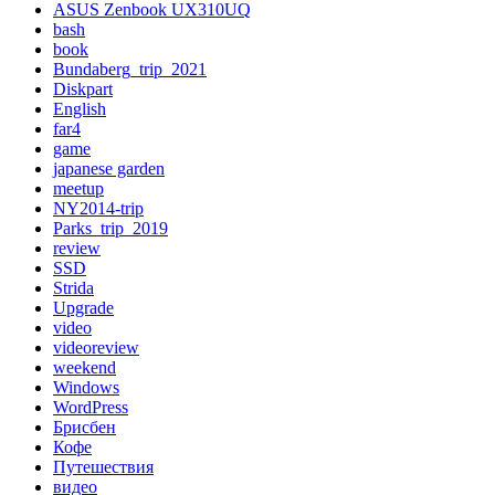
ASUS Zenbook UX310UQ
bash
book
Bundaberg_trip_2021
Diskpart
English
far4
game
japanese garden
meetup
NY2014-trip
Parks_trip_2019
review
SSD
Strida
Upgrade
video
videoreview
weekend
Windows
WordPress
Брисбен
Кофе
Путешествия
видео