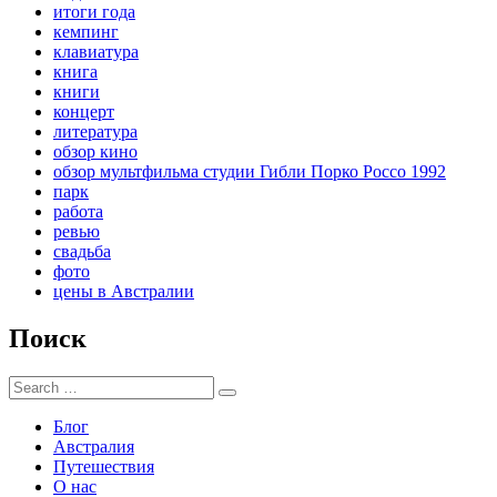
итоги года
кемпинг
клавиатура
книга
книги
концерт
литература
обзор кино
обзор мультфильма студии Гибли Порко Россо 1992
парк
работа
ревью
свадьба
фото
цены в Австралии
Поиск
Search
Search
for:
Блог
Австралия
Путешествия
О нас