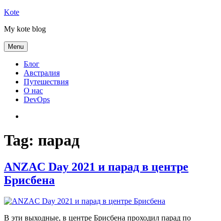
Skip
Kote
to
My kote blog
content
Menu
Блог
Австралия
Путешествия
О нас
DevOps
Австралия
Tag:
парад
ANZAC Day 2021 и парад в центре
Брисбена
В эти выходные, в центре Брисбена проходил парад по