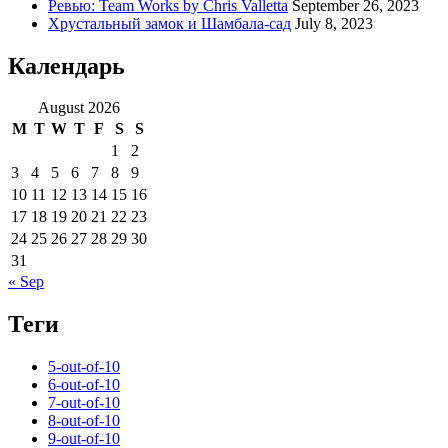
Ревью: Team Works by Chris Valletta
September 26, 2023
Хрустальный замок и Шамбала-сад
July 8, 2023
Календарь
August 2026
M
T
W
T
F
S
S
1
2
3
4
5
6
7
8
9
10
11
12
13
14
15
16
17
18
19
20
21
22
23
24
25
26
27
28
29
30
31
« Sep
Теги
5-out-of-10
6-out-of-10
7-out-of-10
8-out-of-10
9-out-of-10