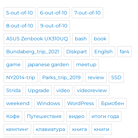
5-out-of-10
6-out-of-10
7-out-of-10
8-out-of-10
9-out-of-10
ASUS Zenbook UX310UQ
bash
book
Bundaberg_trip_2021
Diskpart
English
far4
game
japanese garden
meetup
NY2014-trip
Parks_trip_2019
review
SSD
Strida
Upgrade
video
videoreview
weekend
Windows
WordPress
Брисбен
Кофе
Путешествия
видео
итоги года
кемпинг
клавиатура
книга
книги