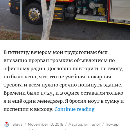
В пятницу вечером мой трудоголизм был
внезапно прерван громким объявлением по
офисному радио. Дословно повторить не смогу,
но было ясно, что это не учебная пожарная
тревога и всем нужно срочно покинуть здание.
Времени было 17:25, и в офисе оставался только
я и ещё один менеджер. Я бросил ноут в сумку и
“Внимание по
поспешил к выходу.
Continue reading
Author
Posted
Categories
Tags
Slava
November 10, 2018
Австралия
,
Блог
пожар
,
on