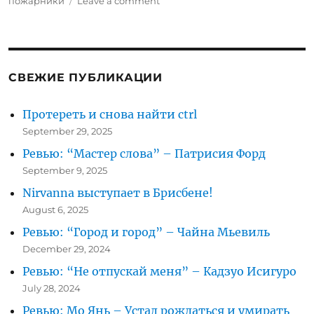
on
пожарники
Leave a comment
Внимание
пожар!
Всем
покинуть
здание!
СВЕЖИЕ ПУБЛИКАЦИИ
Протереть и снова найти ctrl
September 29, 2025
Ревью: “Мастер слова” – Патрисия Форд
September 9, 2025
Nirvanna выступает в Брисбене!
August 6, 2025
Ревью: “Город и город” – Чайна Мьевиль
December 29, 2024
Ревью: “Не отпускай меня” – Кадзуо Исигуро
July 28, 2024
Ревью: Мо Янь – Устал рождаться и умирать