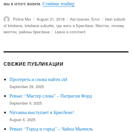
мы в итоге живем.
Continue reading
“На районе или our beloved B
Author
Polina Myr
Posted
August 21, 2018
Categories
Австралия
,
Блог
Tags
best suburb
on
of brisbane
,
brisbane suburbs
,
где жить в Брисбане
,
Милтон
,
почему
милтон
,
районы брисбена
Leave a comment
on
На
районе
или
our
beloved
СВЕЖИЕ ПУБЛИКАЦИИ
Brisbane
suburb
Протереть и снова найти ctrl
September 29, 2025
Ревью: “Мастер слова” – Патрисия Форд
September 9, 2025
Nirvanna выступает в Брисбене!
August 6, 2025
Ревью: “Город и город” – Чайна Мьевиль