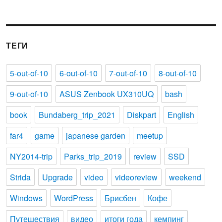
ТЕГИ
5-out-of-10
6-out-of-10
7-out-of-10
8-out-of-10
9-out-of-10
ASUS Zenbook UX310UQ
bash
book
Bundaberg_trip_2021
Diskpart
English
far4
game
japanese garden
meetup
NY2014-trip
Parks_trip_2019
review
SSD
Strida
Upgrade
video
videoreview
weekend
Windows
WordPress
Брисбен
Кофе
Путешествия
видео
итоги года
кемпинг