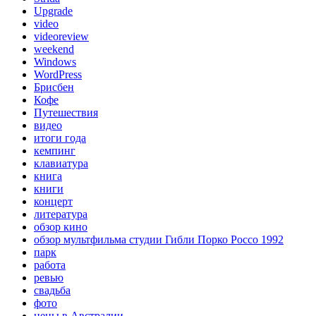
Upgrade
video
videoreview
weekend
Windows
WordPress
Брисбен
Кофе
Путешествия
видео
итоги года
кемпинг
клавиатура
книга
книги
концерт
литература
обзор кино
обзор мультфильма студии Гибли Порко Россо 1992
парк
работа
ревью
свадьба
фото
цены в Австралии