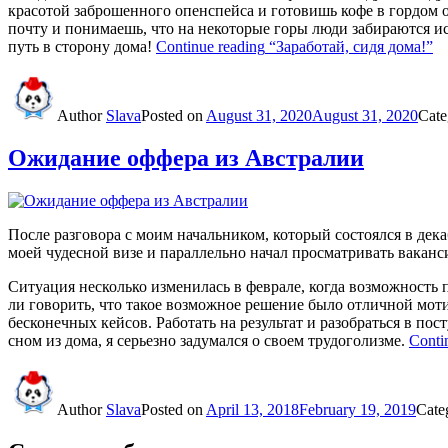
красотой заброшенного опенспейса и готовишь кофе в гордом о
почту и понимаешь, что на некоторые горы люди забираются ис
путь в сторону дома!
Continue reading
“Заработай, сидя дома!”
Author
Slava
Posted on
August 31, 2020
August 31, 2020
Cate
Ожидание оффера из Австралии
После разговора с моим начальником, который состоялся в дека
моей чудесной визе и параллельно начал просматривать вакан
Ситуация несколько изменилась в феврале, когда возможность п
ли говорить, что такое возможное решение было отличной моти
бесконечных кейсов. Работать на результат и разобраться в пос
сном из дома, я серьезно задумался о своем трудоголизме.
Conti
Author
Slava
Posted on
April 13, 2018
February 19, 2019
Cate