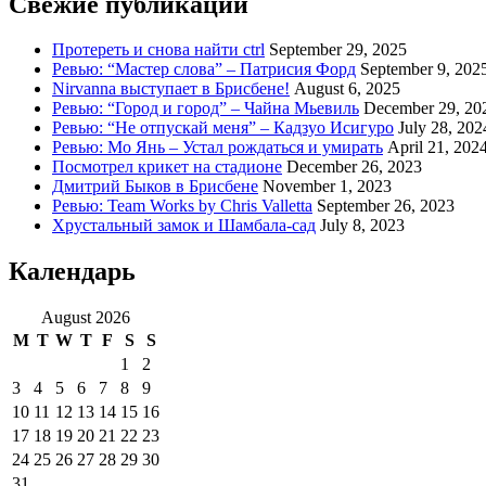
Свежие публикации
Протереть и снова найти ctrl
September 29, 2025
Ревью: “Мастер слова” – Патрисия Форд
September 9, 202
Nirvanna выступает в Брисбене!
August 6, 2025
Ревью: “Город и город” – Чайна Мьевиль
December 29, 20
Ревью: “Не отпускай меня” – Кадзуо Исигуро
July 28, 202
Ревью: Мо Янь – Устал рождаться и умирать
April 21, 202
Посмотрел крикет на стадионе
December 26, 2023
Дмитрий Быков в Брисбене
November 1, 2023
Ревью: Team Works by Chris Valletta
September 26, 2023
Хрустальный замок и Шамбала-сад
July 8, 2023
Календарь
August 2026
M
T
W
T
F
S
S
1
2
3
4
5
6
7
8
9
10
11
12
13
14
15
16
17
18
19
20
21
22
23
24
25
26
27
28
29
30
31