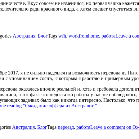
диночестве. Вкус совсем не изменился, но первая чашка кажетс
ключительно ради красивого вида, а затем спешат спуститься вн
gories
Австралия
,
Блог
Tags
wfh
,
workfromhome
,
работа
Leave a co
бре 2017, я не сильно надеялся на возможность перевода из Пите
сии с упоминанием софта, с которым я работаю и примерным уро
еревода оказалась вполне реальной и, хоть и требовала дополни
вацией, а тот факт что недостатка работы у нас не наблюдалось
тупающих задачках было как никогда интересно. Настолько, что пр
nue reading
“Ожидание оффера из Австралии”
gories
Австралия
,
Блог
Tags
переезд
,
работа
Leave a comment
on Ож