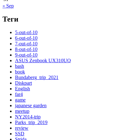
« Sep
Теги
5-out-of-10
6-out-of-10
7-out-of-10
8-out-of-10
9-out-of-10
ASUS Zenbook UX310UQ
bash
book
Bundaberg_trip_2021
Diskpart
English
far4
game
japanese garden
meetup
NY2014-trip
Parks_trip_2019
review
SSD
Strida