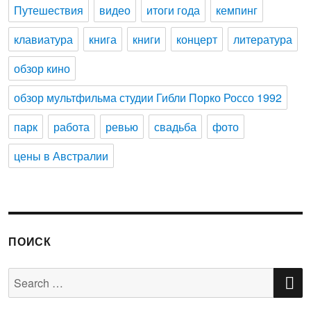
Путешествия
видео
итоги года
кемпинг
клавиатура
книга
книги
концерт
литература
обзор кино
обзор мультфильма студии Гибли Порко Россо 1992
парк
работа
ревью
свадьба
фото
цены в Австралии
ПОИСК
S
Search
for: