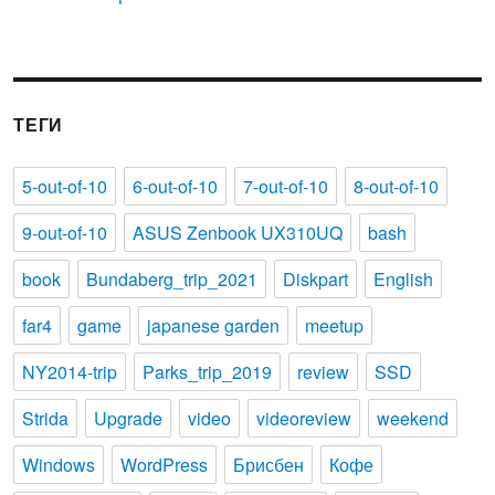
ТЕГИ
5-out-of-10
6-out-of-10
7-out-of-10
8-out-of-10
9-out-of-10
ASUS Zenbook UX310UQ
bash
book
Bundaberg_trip_2021
Diskpart
English
far4
game
japanese garden
meetup
NY2014-trip
Parks_trip_2019
review
SSD
Strida
Upgrade
video
videoreview
weekend
Windows
WordPress
Брисбен
Кофе