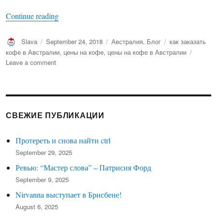
“Кофе в Австралии”
Continue reading
Author
Posted
Categories
Tags
Slava
September 24, 2018
Австралия
,
Блог
как заказать
on
кофе в Австралии
,
цены на кофе
,
цены на кофе в Австралии
on
Leave a comment
Кофе
в
Австралии
СВЕЖИЕ ПУБЛИКАЦИИ
Протереть и снова найти ctrl
September 29, 2025
Ревью: “Мастер слова” – Патрисия Форд
September 9, 2025
Nirvanna выступает в Брисбене!
August 6, 2025