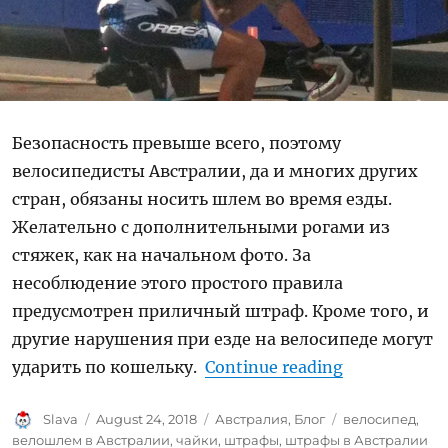
Безопасность превыше всего, поэтому
велосипедисты Австралии, да и многих других
стран, обязаны носить шлем во время езды.
Желательно с дополнительными рогами из
стяжек, как на начальном фото. За
несоблюдение этого простого правила
предусмотрен приличный штраф. Кроме того, и
другие нарушения при езде на велосипеде могут
“Езда на ве
ударить по кошельку.
Continue reading
Author
Posted
Categories
Tags
Slava
August 24, 2018
Австралия
,
Блог
велосипед
,
on
велошлем в Австралии
,
чайки
,
штрафы
,
штрафы в Австралии