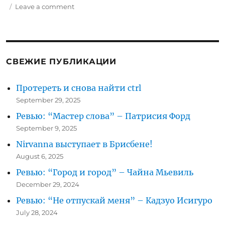
on
Leave a comment
Езда
на
велосипеде
без
гермошлема
СВЕЖИЕ ПУБЛИКАЦИИ
Протереть и снова найти ctrl
September 29, 2025
Ревью: “Мастер слова” – Патрисия Форд
September 9, 2025
Nirvanna выступает в Брисбене!
August 6, 2025
Ревью: “Город и город” – Чайна Мьевиль
December 29, 2024
Ревью: “Не отпускай меня” – Кадзуо Исигуро
July 28, 2024