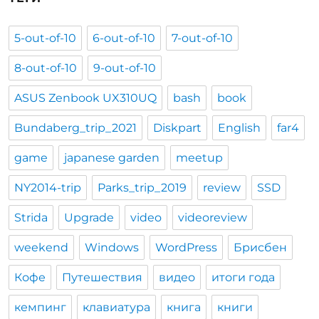
5-out-of-10
6-out-of-10
7-out-of-10
8-out-of-10
9-out-of-10
ASUS Zenbook UX310UQ
bash
book
Bundaberg_trip_2021
Diskpart
English
far4
game
japanese garden
meetup
NY2014-trip
Parks_trip_2019
review
SSD
Strida
Upgrade
video
videoreview
weekend
Windows
WordPress
Брисбен
Кофе
Путешествия
видео
итоги года
кемпинг
клавиатура
книга
книги