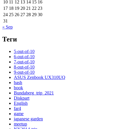
10
11
12
13
14
15
16
17
18
19
20
21
22
23
24
25
26
27
28
29
30
31
« Sep
Теги
5-out-of-10
6-out-of-10
7-out-of-10
8-out-of-10
9-out-of-10
ASUS Zenbook UX310UQ
bash
book
Bundaberg_trip_2021
Diskpart
English
far4
game
japanese garden
meetup