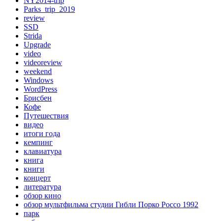
NY2014-trip
Parks_trip_2019
review
SSD
Strida
Upgrade
video
videoreview
weekend
Windows
WordPress
Брисбен
Кофе
Путешествия
видео
итоги года
кемпинг
клавиатура
книга
книги
концерт
литература
обзор кино
обзор мультфильма студии Гибли Порко Россо 1992
парк