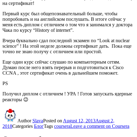
на сертификат!
Первый курс был общепознавательный больше, чтобы
попробовать и на английском послушать. В итоге сейчас у
меня есть диплом с отличием о том что я занимался у доктора
Чака по курсу “History of internet”.
Вчера буквально сдал последний экзамен по “Look at nuclear
science” ! На этой неделе должны сертификат дать. Пока еще
точно не знаю получу с отличием или простой.
Еще один курс сейчас слушаю по компьютерным сетям.
Думаю после него взять перерыв и подготовиться к Cisco
CCNA , этот сертификат очень в дальнейшем поможет.
PS
Получил диплом с отличием ! УРА ! Готов запускать ядерные
реакторы 😉
Author
Slava
Posted on
August 12, 2013
August 2,
2018
Categories
Блог
Tags
coursera
Leave a comment
on Coursera