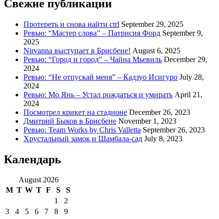
Свежие публикации
Протереть и снова найти ctrl
September 29, 2025
Ревью: “Мастер слова” – Патрисия Форд
September 9,
2025
Nirvanna выступает в Брисбене!
August 6, 2025
Ревью: “Город и город” – Чайна Мьевиль
December 29,
2024
Ревью: “Не отпускай меня” – Кадзуо Исигуро
July 28,
2024
Ревью: Мо Янь – Устал рождаться и умирать
April 21,
2024
Посмотрел крикет на стадионе
December 26, 2023
Дмитрий Быков в Брисбене
November 1, 2023
Ревью: Team Works by Chris Valletta
September 26, 2023
Хрустальный замок и Шамбала-сад
July 8, 2023
Календарь
August 2026
M
T
W
T
F
S
S
1
2
3
4
5
6
7
8
9