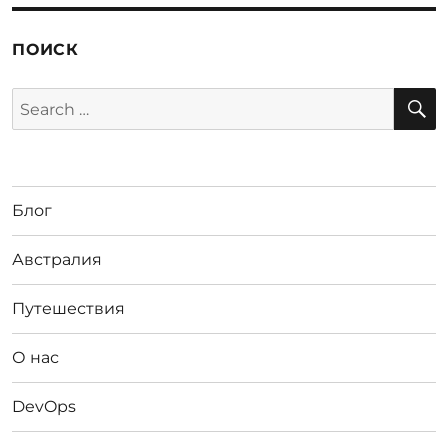
ПОИСК
S
Search
for:
Блог
Австралия
Путешествия
О нас
DevOps