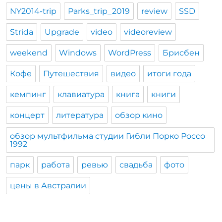
NY2014-trip
Parks_trip_2019
review
SSD
Strida
Upgrade
video
videoreview
weekend
Windows
WordPress
Брисбен
Кофе
Путешествия
видео
итоги года
кемпинг
клавиатура
книга
книги
концерт
литература
обзор кино
обзор мультфильма студии Гибли Порко Россо
1992
парк
работа
ревью
свадьба
фото
цены в Австралии