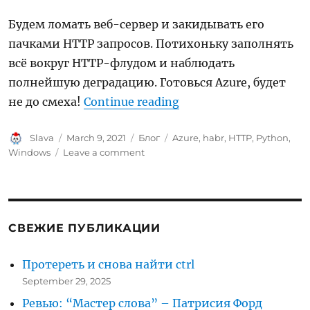
Будем ломать веб-сервер и закидывать его
пачками HTTP запросов. Потихоньку заполнять
всё вокруг HTTP-флудом и наблюдать
полнейшую деградацию. Готовься Azure, будет
“HTTP атака на Azure
не до смеха!
Continue reading
Author
Posted
Categories
Tags
Slava
March 9, 2021
Блог
Azure
,
habr
,
HTTP
,
Python
,
on
on
Windows
Leave a comment
HTTP
атака
на
Azure
СВЕЖИЕ ПУБЛИКАЦИИ
Протереть и снова найти ctrl
September 29, 2025
Ревью: “Мастер слова” – Патрисия Форд