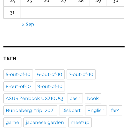
24
25
26
27
28
29
30
31
« Sep
ТЕГИ
5-out-of-10
6-out-of-10
7-out-of-10
8-out-of-10
9-out-of-10
ASUS Zenbook UX310UQ
bash
book
Bundaberg_trip_2021
Diskpart
English
far4
game
japanese garden
meetup