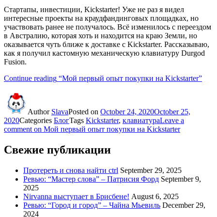
Стартапы, инвестиции, Kickstarter! Уже не раз я видел
интересные проекты на краудфандинговых площадках, но
участвовать ранее не получалось. Всё изменилось с переездом
в Австралию, которая хоть и находится на краю Земли, но
оказывается чуть ближе к доставке с Kickstarter. Рассказываю,
как я получил кастомную механическую клавиатуру Durgod
Fusion.
Continue reading
“Мой первый опыт покупки на Kickstarter”
Author
Slava
Posted on
October 24, 2020
October 25,
2020
Categories
Блог
Tags
Kickstarter
,
клавиатура
Leave a
comment
on Мой первый опыт покупки на Kickstarter
Свежие публикации
Протереть и снова найти ctrl
September 29, 2025
Ревью: “Мастер слова” – Патрисия Форд
September 9,
2025
Nirvanna выступает в Брисбене!
August 6, 2025
Ревью: “Город и город” – Чайна Мьевиль
December 29,
2024