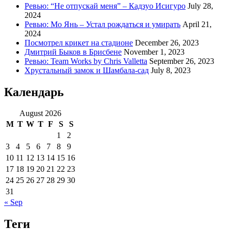
Ревью: “Не отпускай меня” – Кадзуо Исигуро
July 28,
2024
Ревью: Мо Янь – Устал рождаться и умирать
April 21,
2024
Посмотрел крикет на стадионе
December 26, 2023
Дмитрий Быков в Брисбене
November 1, 2023
Ревью: Team Works by Chris Valletta
September 26, 2023
Хрустальный замок и Шамбала-сад
July 8, 2023
Календарь
August 2026
M
T
W
T
F
S
S
1
2
3
4
5
6
7
8
9
10
11
12
13
14
15
16
17
18
19
20
21
22
23
24
25
26
27
28
29
30
31
« Sep
Теги