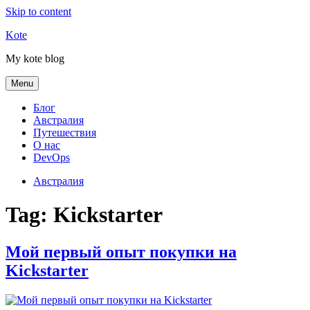
Skip to content
Kote
My kote blog
Menu
Блог
Австралия
Путешествия
О нас
DevOps
Австралия
Tag:
Kickstarter
Мой первый опыт покупки на
Kickstarter