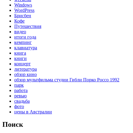
Windows
WordPress
Брисбен
Кофе
Путешествия
видео
итоги года
кемпинг
клавиатура
книга
книги
концерт
литература
обзор кино
обзор мультфильма студии Гибли Порко Россо 1992
парк
работа
ревью
свадьба
фото
цены в Австралии
Поиск