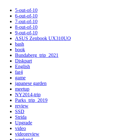
5-out-of-10
6-out-of-10
7-out-of-10
8-out-of-10
9-out-of-10
ASUS Zenbook UX310UQ
bash
book
Bundaberg_trip_2021
Diskpart
English
far4
game
japanese garden
meetup
NY2014-trip
Parks_trip_2019
review
SSD
Strida
Upgrade
video
videoreview
weekend