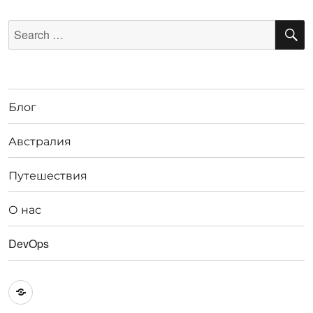
S
Search
for:
Блог
Австралия
Путешествия
О нас
DevOps
Австралия