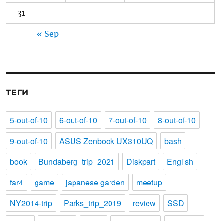
31
« Sep
ТЕГИ
5-out-of-10
6-out-of-10
7-out-of-10
8-out-of-10
9-out-of-10
ASUS Zenbook UX310UQ
bash
book
Bundaberg_trip_2021
Diskpart
English
far4
game
japanese garden
meetup
NY2014-trip
Parks_trip_2019
review
SSD