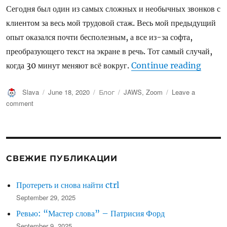
Сегодня был один из самых сложных и необычных звонков с
клиентом за весь мой трудовой стаж. Весь мой предыдущий
опыт оказался почти бесполезным, а все из-за софта,
преобразующего текст на экране в речь. Тот самый случай,
“Zoom
когда 30 минут меняют всё вокруг.
Continue reading
Author
Posted
Categories
Tags
Slava
June 18, 2020
Блог
JAWS
,
Zoom
Leave a
on
on
comment
Zoom-
митинг
на
ощупь
СВЕЖИЕ ПУБЛИКАЦИИ
Протереть и снова найти ctrl
September 29, 2025
Ревью: “Мастер слова” – Патрисия Форд
September 9, 2025