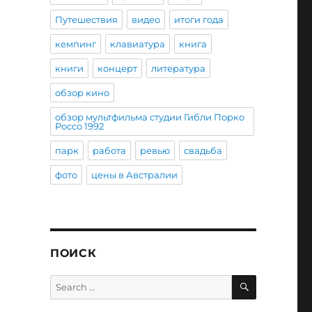
Путешествия
видео
итоги года
кемпинг
клавиатура
книга
книги
концерт
литература
обзор кино
обзор мультфильма студии Гибли Порко
Россо 1992
парк
работа
ревью
свадьба
фото
цены в Австралии
ПОИСК
SEARCH
Search
for: