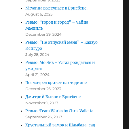
September 9, 2025
Nirvanna выступает в Брисбене!
August 6, 2025
Ревью: “Город и город” – Чайна
Мьевиль
December 29, 2024
Ревью: “Не отпускай меня” – Кадзуо
Исигуро
July 28, 2024
Ревью: Мо Янь – Устал рождаться и
умирать
April 21, 2024
Посмотрел крикет на стадионе
December 26, 2023
Дмитрий Быков в Брисбене
November 1, 2023
Ревью: Team Works by Chris Valletta
September 26, 2023
Хрустальный замок и Шамбала-сад