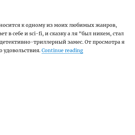
носится к одному из моих любимых жанров,
т в себе и sci-fi, и сказку а ля “был никем, стал
детективно-триллерный замес. От просмотра я
“Обзор кино: Limitl
о удовольствия.
Continue reading