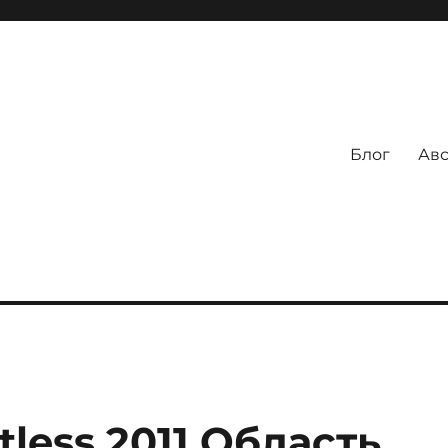
Блог
Авс
tless 2011 Область