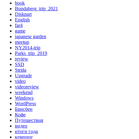
book
Bundaberg_trip_2021
Diskpart
English
far4
game
japanese garden
meetup
NY2014-trip
Parks_trip_2019
review
SSD
Strida
Upgrade
video
videoreview
weekend
Windows
WordPress
Брисбен
Кофе
Путешествия
видео
итоги года
кемпинг