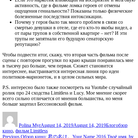
активность, где в фильме ломка героев от отмены
ощущения гениальности? Показаны только физические
болезненные последствия интоксикации.
Почему у героя было так много проблем в связи со
смертью девушки в отеле, где его кто-то якобы видел, а
от пары трупов в собственной квартире – нет? И эти
трупы не запятнали его будущую сенаторскую
репутацию?
Чтобы подвести итог, скажу, что вторая часть фильма после
сцены с повтором прогулки по краю крыши понравилась мне
в тысячу раз больше, чем первая. Сюжет становится
интереснее, выстраивается интересная линия про идеи
политиков-марионеток, и в целом сильных мира.
P.S. интересно было также посмотреть на Yuotube случайный
ролик про 24 сходства Limitless и Lucy. Мое мнение скорее
всего сильно отличается от мнения большиства, но меня
больше зацепил Бессоновский фильм.
Author
Posted
Categories
Tags
on
Polina Myr
August 14, 2019
August 14, 2019
Блог
обзор
кино
,
фильм Limitless
Post
Previous
Previous
Обзор кино: 君の名は。Your Name 2016 Твоё имя. by