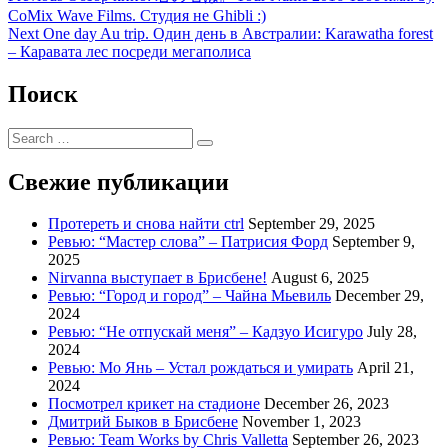
post:
CoMix Wave Films. Студия не Ghibli :)
navigation
Next
Next
One day Au trip. Один день в Австралии: Karawatha forest
post:
– Каравата лес посреди мегаполиса
Поиск
Search
Search
for:
Свежие публикации
Протереть и снова найти ctrl
September 29, 2025
Ревью: “Мастер слова” – Патрисия Форд
September 9,
2025
Nirvanna выступает в Брисбене!
August 6, 2025
Ревью: “Город и город” – Чайна Мьевиль
December 29,
2024
Ревью: “Не отпускай меня” – Кадзуо Исигуро
July 28,
2024
Ревью: Мо Янь – Устал рождаться и умирать
April 21,
2024
Посмотрел крикет на стадионе
December 26, 2023
Дмитрий Быков в Брисбене
November 1, 2023
Ревью: Team Works by Chris Valletta
September 26, 2023