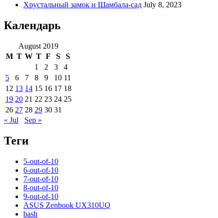
Хрустальный замок и Шамбала-сад
July 8, 2023
Календарь
August 2019
M
T
W
T
F
S
S
1
2
3
4
5
6
7
8
9
10
11
12
13
14
15
16
17
18
19
20
21
22
23
24
25
26
27
28
29
30
31
« Jul
Sep »
Теги
5-out-of-10
6-out-of-10
7-out-of-10
8-out-of-10
9-out-of-10
ASUS Zenbook UX310UQ
bash