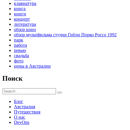
клавиатура
книга
книги
концерт
литература
обзор кино
обзор мультфильма студии Гибли Порко Россо 1992
парк
работа
ревью
свадьба
фото
цены в Австралии
Поиск
Search
Search
for:
Блог
Австралия
Путешествия
О нас
DevOps