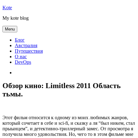
Skip
Kote
to
My kote blog
content
Menu
Блог
Австралия
Путешествия
О нас
DevOps
Австралия
Обзор кино: Limitless 2011 Область
тьмы.
Этот фильм относится к одному из моих любимых жанров,
который сочетает в себе и sci-fi, и сказку а ля “был никем, стал
прыынцем”, и детективно-триллерный замес. От просмотра я
получила много удовольствия.
Но, чего то в этом фильме мне