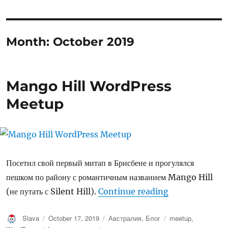
Month:
October 2019
Mango Hill WordPress
Meetup
Посетил свой первый митап в Брисбене и прогулялся
пешком по району с романтичным названием Mango Hill
“Mango Hill W
(не путать с Silent Hill).
Continue reading
Author
Posted
Categories
Tags
Slava
October 17, 2019
Австралия
,
Блог
meetup
,