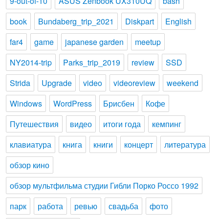
9-out-of-10
ASUS Zenbook UX310UQ
bash
book
Bundaberg_trip_2021
Diskpart
English
far4
game
japanese garden
meetup
NY2014-trip
Parks_trip_2019
review
SSD
Strida
Upgrade
video
videoreview
weekend
Windows
WordPress
Брисбен
Кофе
Путешествия
видео
итоги года
кемпинг
клавиатура
книга
книги
концерт
литература
обзор кино
обзор мультфильма студии Гибли Порко Россо 1992
парк
работа
ревью
свадьба
фото