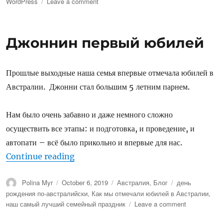
on
on
WordPress
Leave a comment
Mango
Hill
WordPress
Джоннин первый юбилей
Meetup
Прошлые выходные наша семья впервые отмечала юбилей в
Австралии. Джонни стал большим 5 летним парнем.
Нам было очень забавно и даже немного сложно
осуществить все этапы: и подготовка, и проведение, и
автопати – всё было прикольно и впервые для нас.
“Джоннин первый юбилей”
Continue reading
Author
Posted
Categories
Tags
Polina Myr
October 6, 2019
Австралия
,
Блог
день
on
рождения по-австралийски
,
Как мы отмечали юбилей в Австралии
,
on
наш самый лучший семейный праздник
Leave a comment
Джоннин