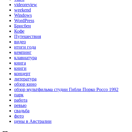
videoreview
weekend
Windows
WordPress
Брисбен
Кофе
Путешествия
видео
итоги года
кемпинг
клавиатура
книга
книги
концерт
литература
обзор кино
обзор мультфильма студии Гибли Порко Россо 1992
парк
работа
ревью
свадьба
фото
цены в Австралии