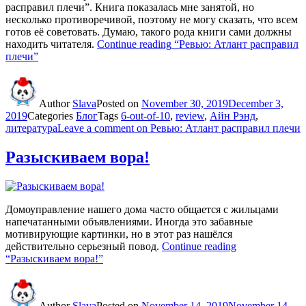
расправил плечи”. Книга показалась мне занятой, но
несколько противоречивой, поэтому не могу сказать, что всем
готов её советовать. Думаю, такого рода книги сами должны
находить читателя.
Continue reading
“Ревью: Атлант расправил
плечи”
Author
Slava
Posted on
November 30, 2019
December 3,
2019
Categories
Блог
Tags
6-out-of-10
,
review
,
Айн Рэнд
,
литература
Leave a comment
on Ревью: Атлант расправил плечи
Разыскиваем вора!
Домоуправление нашего дома часто общается с жильцами
напечатанными объявлениями. Иногда это забавные
мотивирующие картинки, но в этот раз нашёлся
действительно серьезный повод.
Continue reading
“Разыскиваем вора!”
Author
Slava
Posted on
November 14, 2019
November 14,