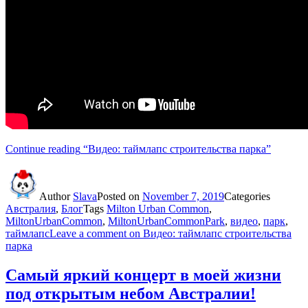
Continue reading
“Видео: таймлапс строительства парка”
Author
Slava
Posted on
November 7, 2019
Categories
Австралия
,
Блог
Tags
Milton Urban Common
,
MiltonUrbanCommon
,
MiltonUrbanCommonPark
,
видео
,
парк
,
таймлапс
Leave a comment
on Видео: таймлапс строительства
парка
Самый яркий концерт в моей жизни
под открытым небом Австралии!