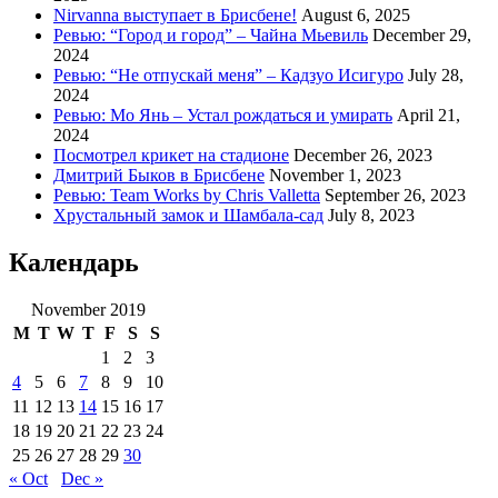
Nirvanna выступает в Брисбене!
August 6, 2025
Ревью: “Город и город” – Чайна Мьевиль
December 29,
2024
Ревью: “Не отпускай меня” – Кадзуо Исигуро
July 28,
2024
Ревью: Мо Янь – Устал рождаться и умирать
April 21,
2024
Посмотрел крикет на стадионе
December 26, 2023
Дмитрий Быков в Брисбене
November 1, 2023
Ревью: Team Works by Chris Valletta
September 26, 2023
Хрустальный замок и Шамбала-сад
July 8, 2023
Календарь
November 2019
M
T
W
T
F
S
S
1
2
3
4
5
6
7
8
9
10
11
12
13
14
15
16
17
18
19
20
21
22
23
24
25
26
27
28
29
30
« Oct
Dec »