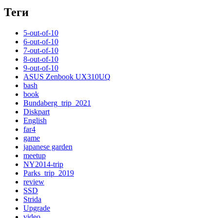
Теги
5-out-of-10
6-out-of-10
7-out-of-10
8-out-of-10
9-out-of-10
ASUS Zenbook UX310UQ
bash
book
Bundaberg_trip_2021
Diskpart
English
far4
game
japanese garden
meetup
NY2014-trip
Parks_trip_2019
review
SSD
Strida
Upgrade
video