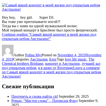
Hey boy, hey girl. Super DJ.
Вы тоже уже притопываете ногой?!
Тогда вы с нами на одной музыкальной волне.
Мой первый концерт в Брисбене был просто феерический.
Continue reading
“Самый яркий концерт в моей жизни под
открытым небом Австралии!”
Author
Polina Myr
Posted on
November 4, 2019
November
4, 2019
Categories
Австралия
,
Блог
Tags
love life music
,
The
Chemical brothers Brisbane
,
концерт в Австралии
,
лучший зал
под открытым небом
,
я в шоке от Riverstage
Leave a comment
on Самый яркий концерт в моей жизни под открытым небом
Австралии!
Свежие публикации
Протереть и снова найти ctrl
September 29, 2025
Ревью: “Мастер слова” – Патрисия Форд
September 9,
2025