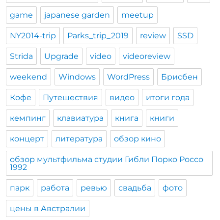
game
japanese garden
meetup
NY2014-trip
Parks_trip_2019
review
SSD
Strida
Upgrade
video
videoreview
weekend
Windows
WordPress
Брисбен
Кофе
Путешествия
видео
итоги года
кемпинг
клавиатура
книга
книги
концерт
литература
обзор кино
обзор мультфильма студии Гибли Порко Россо
1992
парк
работа
ревью
свадьба
фото
цены в Австралии