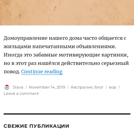
Домоуправление нашего дома часто общается с
жильцами напечатанными объявлениями.
Иногда это забавные мотивирующие картинки,
но в этот раз нашёлся действительно серьезный
“Разыскиваем вора!”
повод.
Continue reading
Author
Posted
Categories
Tags
Slava
November 14, 2019
Австралия
,
Блог
вор
on
on
Leave a comment
Разыскиваем
вора!
СВЕЖИЕ ПУБЛИКАЦИИ