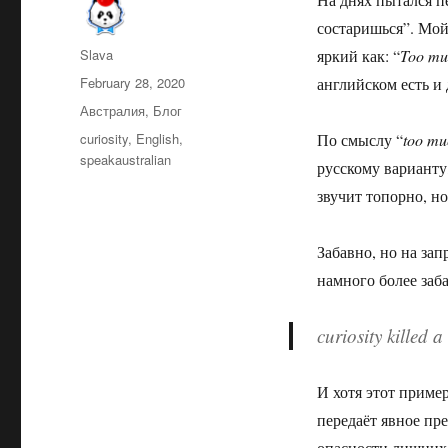
состаришься”. Мой 
Author
Slava
яркий как: “
Too mu
Posted
February 28, 2020
английском есть и
on
Categories
Австралия
,
Блог
Tags
curiosity
,
English
,
По смыслу “
too mu
speakaustralian
русскому варианту
звучит топорно, но
Забавно, но на за
намного более заб
curiosity killed a
И хотя этот приме
передаёт явное пр
опасности лишних