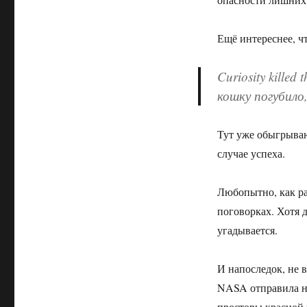
Ещё интереснее, ч
Curiosity killed t
кошку погубило,
Тут уже обыгрываю
случае успеха.
Любопытно, как р
поговорках. Хотя д
угадывается.
И напоследок, не 
NASA отправила на
просторы красной 