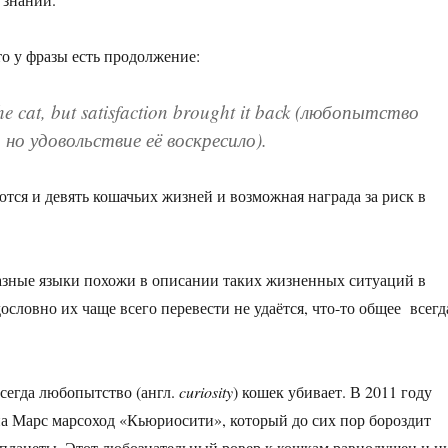
то у фразы есть продолжение:
he cat, but satisfaction brought it back
(любопытство
 но удовольствие её воскресило).
тся и девять кошачьих жизней и возможная награда за риск в
азные языки похожи в описании таких жизненных ситуаций в
ословно их чаще всего перевести не удаётся, что-то общее всегд
всегда любопытство (англ.
curiosity
) кошек убивает. В 2011 году
 Марс марсоход «Кьюриосити», который до сих пор бороздит
планеты. Этот любознательный ровер к кошкам равнодушен и н