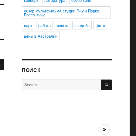
концерт
литература
обзор кино
обзор мультфильма студии Гибли Порко
Россо 1992
парк
работа
ревью
свадьба
фото
цены в Австралии
SEARCH
ПОИСК
SEARCH
Search
for:
Австралия