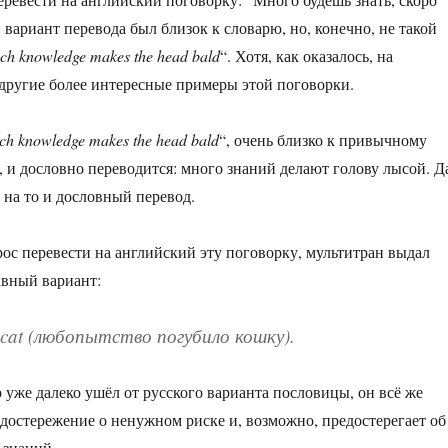
вариант перевода был близок к словарю, но, конечно, не такой
ch knowledge makes the head bald
“. Хотя, как оказалось, на
 другие более интересные примеры этой поговорки.
ch knowledge makes the head bald
“, очень близко к привычному
, и дословно переводится: много знаний делают голову лысой. Д
 на то и дословный перевод.
прос перевести на английский эту поговорку, мультитран выдал
авный вариант:
 cat
(любопытство погубило кошку).
р уже далеко ушёл от русского варианта пословицы, он всё же
едостережение о ненужном риске и, возможно, предостерегает об
 знаний.