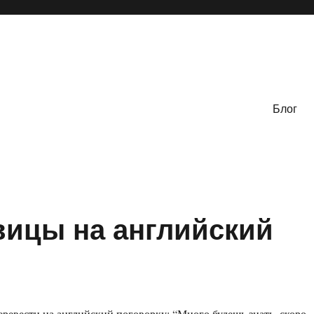
Блог
ицы на английский
еревести на английский поговорку: “Много будешь знать, скоро