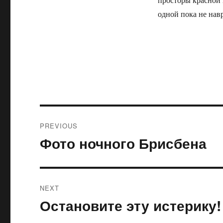
одной пока не нав
Post
PREVIOUS
navigation
Фото ночного Брисбена
Previous
post:
NEXT
Остановите эту истерику!
Next
post: