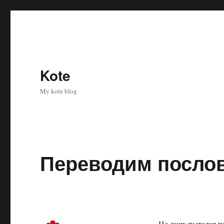
Kote
My kote blog
Переводим послов
На днях пытался п