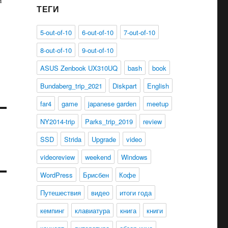
ТЕГИ
5-out-of-10
6-out-of-10
7-out-of-10
8-out-of-10
9-out-of-10
ASUS Zenbook UX310UQ
bash
book
Bundaberg_trip_2021
Diskpart
English
far4
game
japanese garden
meetup
NY2014-trip
Parks_trip_2019
review
SSD
Strida
Upgrade
video
videoreview
weekend
Windows
WordPress
Брисбен
Кофе
Путешествия
видео
итоги года
кемпинг
клавиатура
книга
книги