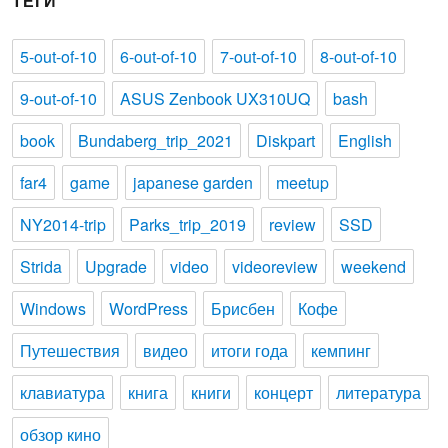
ТЕГИ
5-out-of-10
6-out-of-10
7-out-of-10
8-out-of-10
9-out-of-10
ASUS Zenbook UX310UQ
bash
book
Bundaberg_trip_2021
Diskpart
English
far4
game
japanese garden
meetup
NY2014-trip
Parks_trip_2019
review
SSD
Strida
Upgrade
video
videoreview
weekend
Windows
WordPress
Брисбен
Кофе
Путешествия
видео
итоги года
кемпинг
клавиатура
книга
книги
концерт
литература
обзор кино