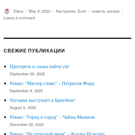
Author
Posted
Categories
Tags
Slava
May 9, 2020
Австралия
,
Блог
комета
,
космос
on
on
Leave a comment
Метеориты
кометы
Галлея
над
Брисбеном
СВЕЖИЕ ПУБЛИКАЦИИ
Протереть и снова найти ctrl
September 29, 2025
Ревью: “Мастер слова” – Патрисия Форд
September 9, 2025
Nirvanna выступает в Брисбене!
August 6, 2025
Ревью: “Город и город” – Чайна Мьевиль
December 29, 2024
Ревью: “Не отпускай меня” – Кадзуо Исигуро