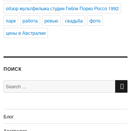
обзор мультфильма студии Гибли Порко Россо 1992
парк
работа
ревью
свадьба
фото
цены в Австралии
ПОИСК
S
Search
for:
Блог
Австралия