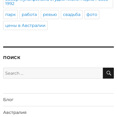
1992
парк
работа
ревью
свадьба
фото
цены в Австралии
ПОИСК
S
Search
for:
Блог
Австралия