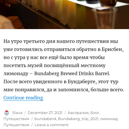
На утро третьего дня нашего путешествия мы
уже готовились отправиться обратно в Брисбен,
но с утра у нас все ещё было время чтобы
посетить музей посвящённый местному
лимонаду – Bundaberg Brewed Drinks Barrel.
После всего увиденного в Бундаберге, этот тур
мне понравился, да и запомнился, больше всего.
“Лимонад – Bundaberg Brewed Dri
Continue reading
Author
Posted
Categories
Slava
December 27, 2021
Австралия
,
Блог
,
on
Tags
Путешествия
bundaberd
,
Bundaberg_trip_2021
,
лимонад
,
on
Путешествия
Leave a comment