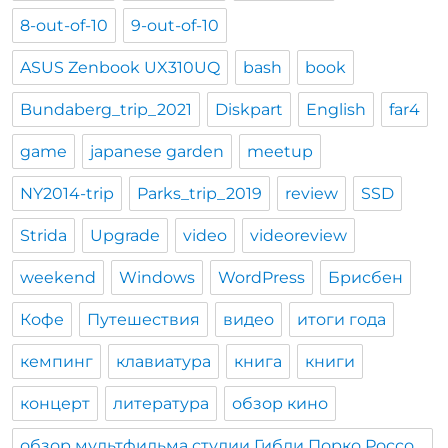
8-out-of-10
9-out-of-10
ASUS Zenbook UX310UQ
bash
book
Bundaberg_trip_2021
Diskpart
English
far4
game
japanese garden
meetup
NY2014-trip
Parks_trip_2019
review
SSD
Strida
Upgrade
video
videoreview
weekend
Windows
WordPress
Брисбен
Кофе
Путешествия
видео
итоги года
кемпинг
клавиатура
книга
книги
концерт
литература
обзор кино
обзор мультфильма студии Гибли Порко Россо