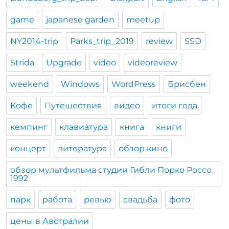
game
japanese garden
meetup
NY2014-trip
Parks_trip_2019
review
SSD
Strida
Upgrade
video
videoreview
weekend
Windows
WordPress
Брисбен
Кофе
Путешествия
видео
итоги года
кемпинг
клавиатура
книга
книги
концерт
литература
обзор кино
обзор мультфильма студии Гибли Порко Россо
1992
парк
работа
ревью
свадьба
фото
цены в Австралии