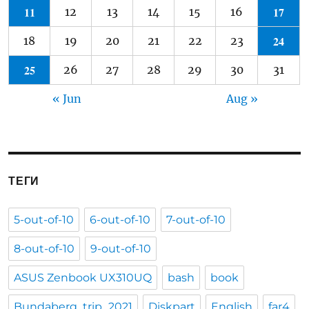
11
17
12
13
14
15
16
24
18
19
20
21
22
23
25
26
27
28
29
30
31
« Jun
Aug »
ТЕГИ
5-out-of-10
6-out-of-10
7-out-of-10
8-out-of-10
9-out-of-10
ASUS Zenbook UX310UQ
bash
book
Bundaberg_trip_2021
Diskpart
English
far4