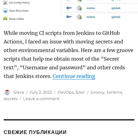
While moving CI scripts from Jenkins to GitHub
Actions, I faced an issue with moving secrets and
other environmental variables. Here are a few groove
scripts that help me obtain most of the “Secret
text”, “Username and password” and other creds
“Get secretes fr
that Jenkins stores.
Continue reading
Author
Posted
Categories
Tags
Slava
July 2, 2022
DevOps
,
Блог
Groovy
,
Jenkins
,
on
on
secrets
Leave a comment
Get
secretes
from
Jenkins
СВЕЖИЕ ПУБЛИКАЦИИ