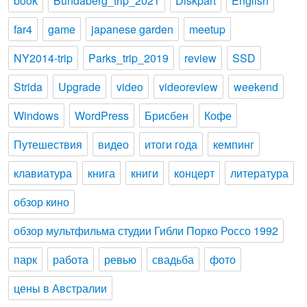
book
Bundaberg_trip_2021
Diskpart
English
far4
game
japanese garden
meetup
NY2014-trip
Parks_trip_2019
review
SSD
Strida
Upgrade
video
videoreview
weekend
Windows
WordPress
Брисбен
Кофе
Путешествия
видео
итоги года
кемпинг
клавиатура
книга
книги
концерт
литература
обзор кино
обзор мультфильма студии Гибли Порко Россо 1992
парк
работа
ревью
свадьба
фото
цены в Австралии