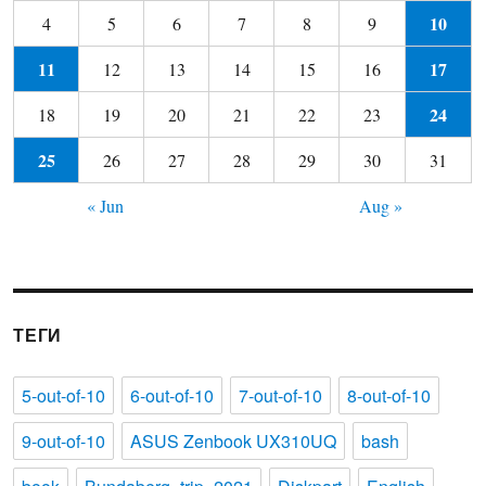
10
4
5
6
7
8
9
11
17
12
13
14
15
16
24
18
19
20
21
22
23
25
26
27
28
29
30
31
« Jun
Aug »
ТЕГИ
5-out-of-10
6-out-of-10
7-out-of-10
8-out-of-10
9-out-of-10
ASUS Zenbook UX310UQ
bash