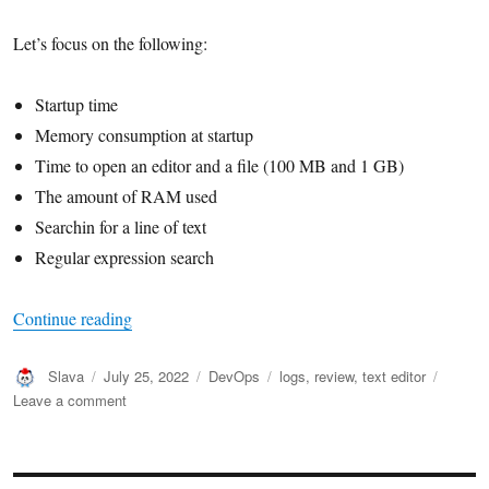
Let’s focus on the following:
Startup time
Memory consumption at startup
Time to open an editor
and a file (100 MB and 1 GB)
The amount of RAM used
Searchin for a line of text
Regular expression search
Continue reading
“Choosing the best editor for log search”
Author
Slava
Posted
July 25, 2022
Categories
DevOps
Tags
logs
,
review
,
text editor
on
Leave a comment
on
Choosing
the
best