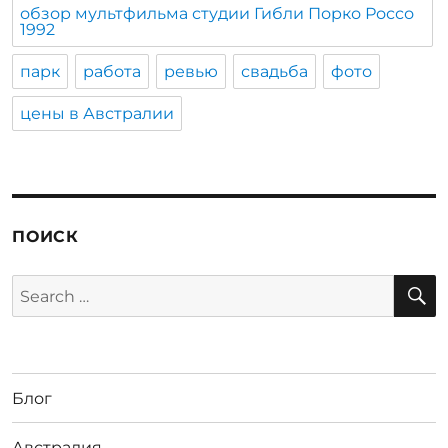
обзор мультфильма студии Гибли Порко Россо
1992
парк
работа
ревью
свадьба
фото
цены в Австралии
ПОИСК
S
Search
for:
Блог
Австралия