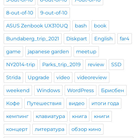
8-out-of-10
9-out-of-10
ASUS Zenbook UX310UQ
bash
book
Bundaberg_trip_2021
Diskpart
English
far4
game
japanese garden
meetup
NY2014-trip
Parks_trip_2019
review
SSD
Strida
Upgrade
video
videoreview
weekend
Windows
WordPress
Брисбен
Кофе
Путешествия
видео
итоги года
кемпинг
клавиатура
книга
книги
концерт
литература
обзор кино