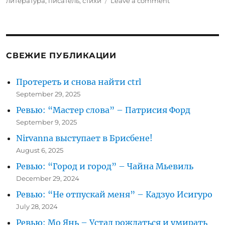
on
литература
,
писатель
,
стихи
Leave a comment
Дмитрий
Быков
в
Брисбене
СВЕЖИЕ ПУБЛИКАЦИИ
Протереть и снова найти ctrl
September 29, 2025
Ревью: “Мастер слова” – Патрисия Форд
September 9, 2025
Nirvanna выступает в Брисбене!
August 6, 2025
Ревью: “Город и город” – Чайна Мьевиль
December 29, 2024
Ревью: “Не отпускай меня” – Кадзуо Исигуро
July 28, 2024
Ревью: Мо Янь – Устал рождаться и умирать