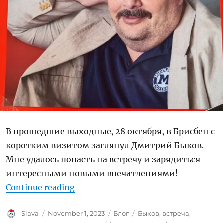
В прошедшие выходные, 28 октября, в Брисбен с
коротким визитом заглянул Дмитрий Быков.
Мне удалось попасть на встречу и зарядиться
интересными новыми впечатлениями!
“Дмитрий Быков в Брисбене”
Continue reading
Author
Posted
Categories
Tags
Slava
November 1, 2023
Блог
Быков
,
встреча
,
on