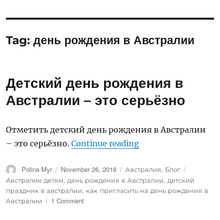
Tag:
день рождения в Австралии
Детский день рождения в
Австралии – это серьёзно
Отметить детский день рождения в Австралии
“Детский день рож
– это серьёзно.
Continue reading
Author
Posted
Categories
Tags
Polina Myr
November 26, 2018
Австралия
,
Блог
on
Австралия детям
,
день рождения в Австралии
,
детский
праздник в австралии
,
как пригласить на день рождения в
on
Австралии
1 Comment
Детский