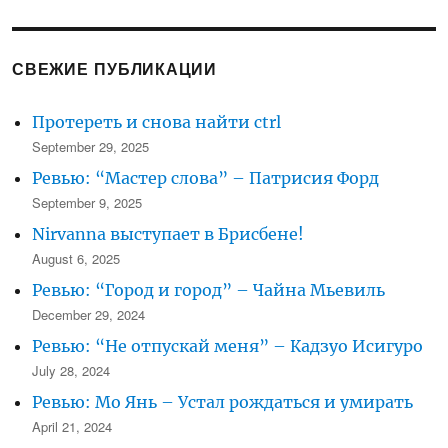
день
рождения
в
Австралии
СВЕЖИЕ ПУБЛИКАЦИИ
–
это
Протереть и снова найти ctrl
серьёзно
September 29, 2025
Ревью: “Мастер слова” – Патрисия Форд
September 9, 2025
Nirvanna выступает в Брисбене!
August 6, 2025
Ревью: “Город и город” – Чайна Мьевиль
December 29, 2024
Ревью: “Не отпускай меня” – Кадзуо Исигуро
July 28, 2024
Ревью: Мо Янь – Устал рождаться и умирать
April 21, 2024