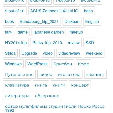
5-out-of-10
6-out-of-10
7-out-of-10
8-out-of-10
9-out-of-10
ASUS Zenbook UX310UQ
bash
book
Bundaberg_trip_2021
Diskpart
English
far4
game
japanese garden
meetup
NY2014-trip
Parks_trip_2019
review
SSD
Strida
Upgrade
video
videoreview
weekend
Windows
WordPress
Брисбен
Кофе
Путешествия
видео
итоги года
кемпинг
клавиатура
книга
книги
концерт
литература
обзор кино
обзор мультфильма студии Гибли Порко Россо
1992