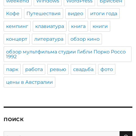
weekend
Windows
WordPress
Брисбен
Кофе
Путешествия
видео
итоги года
кемпинг
клавиатура
книга
книги
концерт
литература
обзор кино
обзор мультфильма студии Гибли Порко Россо
1992
парк
работа
ревью
свадьба
фото
цены в Австралии
ПОИСК
S
Search