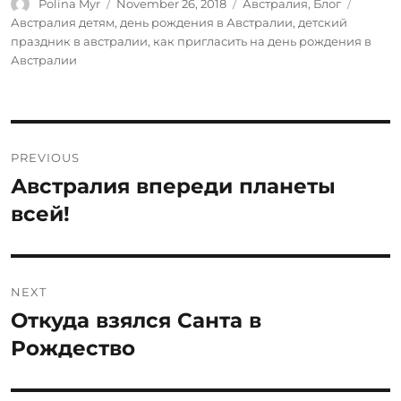
Author
Posted
Categories
Tags
Polina Myr
November 26, 2018
Австралия
,
Блог
on
Австралия детям
,
день рождения в Австралии
,
детский
праздник в австралии
,
как пригласить на день рождения в
Австралии
Post
PREVIOUS
navigation
Австралия впереди планеты
Previous
post:
всей!
NEXT
Откуда взялся Санта в
Next
post:
Рождество