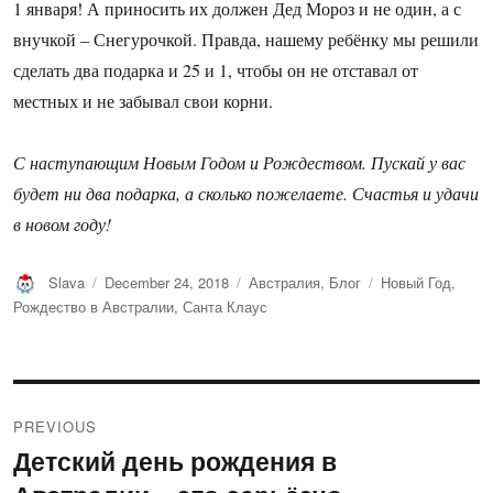
1 января! А приносить их должен Дед Мороз и не один, а с
внучкой – Снегурочкой. Правда, нашему ребёнку мы решили
сделать два подарка и 25 и 1, чтобы он не отставал от
местных и не забывал свои корни.
С наступающим Новым Годом и Рождеством. Пускай у вас
будет ни два подарка, а сколько пожелаете. Счастья и удачи
в новом году!
Author
Posted
Categories
Tags
Slava
December 24, 2018
Австралия
,
Блог
Новый Год
,
on
Рождество в Австралии
,
Санта Клаус
Post
PREVIOUS
navigation
Детский день рождения в
Previous
post: