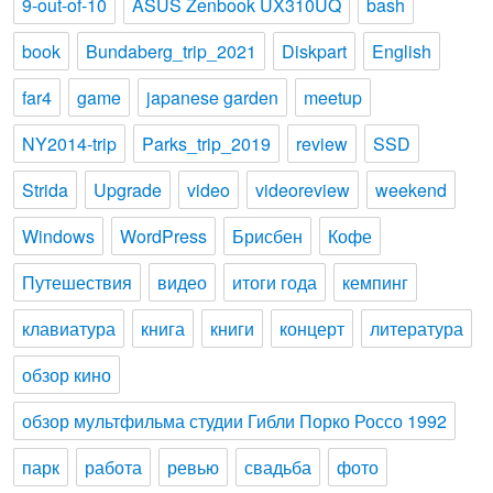
9-out-of-10
ASUS Zenbook UX310UQ
bash
book
Bundaberg_trip_2021
Diskpart
English
far4
game
japanese garden
meetup
NY2014-trip
Parks_trip_2019
review
SSD
Strida
Upgrade
video
videoreview
weekend
Windows
WordPress
Брисбен
Кофе
Путешествия
видео
итоги года
кемпинг
клавиатура
книга
книги
концерт
литература
обзор кино
обзор мультфильма студии Гибли Порко Россо 1992
парк
работа
ревью
свадьба
фото