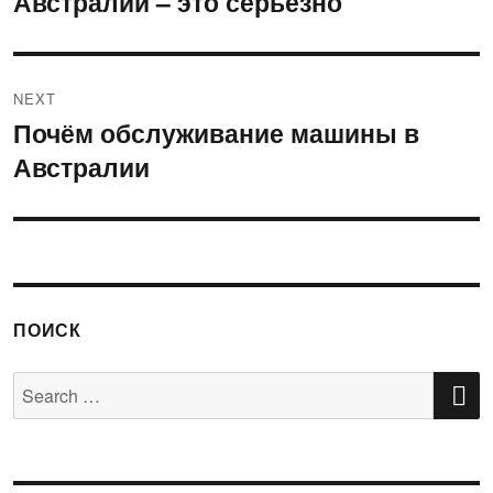
Австралии – это серьёзно
NEXT
Почём обслуживание машины в
Next
Австралии
post:
ПОИСК
S
Search
for: