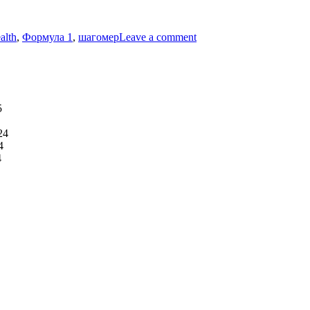
on
Пройденные
alth
,
Формула 1
,
шагомер
Leave a comment
рекорды
Samsung
Health
5
24
4
4