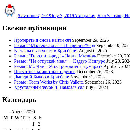
Author
Posted
Categories
Tags
on
Slava
June 7, 2019
July 3, 2019
Австралия
,
Блог
Samsung He
Свежие публикации
Протереть и снова найти ctrl
September 29, 2025
Ревью: “Мастер слова” – Патрисия Форд
September 9, 202
Nirvanna выступает в Брисбене!
August 6, 2025
Ревью: “Город и город” – Чайна Мьевиль
December 29, 20
Ревью: “Не отпускай меня” – Кадзуо Исигуро
July 28, 202
Ревью: Мо Янь – Устал рождаться и умирать
April 21, 202
Посмотрел крикет на стадионе
December 26, 2023
Дмитрий Быков в Брисбене
November 1, 2023
Ревью: Team Works by Chris Valletta
September 26, 2023
Хрустальный замок и Шамбала-сад
July 8, 2023
Календарь
August 2026
M
T
W
T
F
S
S
1
2