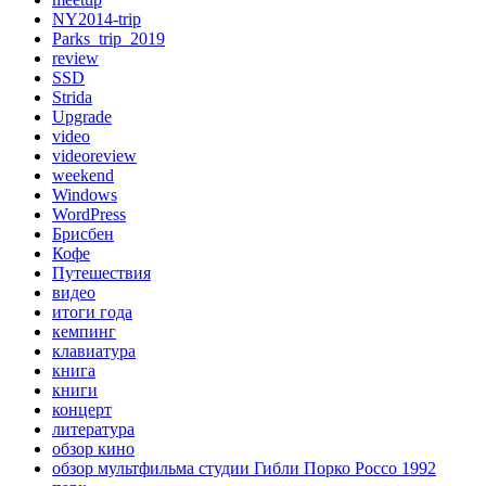
NY2014-trip
Parks_trip_2019
review
SSD
Strida
Upgrade
video
videoreview
weekend
Windows
WordPress
Брисбен
Кофе
Путешествия
видео
итоги года
кемпинг
клавиатура
книга
книги
концерт
литература
обзор кино
обзор мультфильма студии Гибли Порко Россо 1992