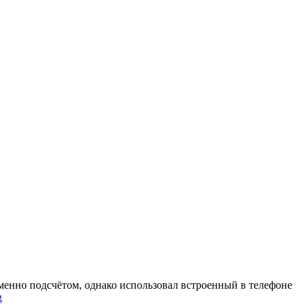
менно подсчётом, однако использовал встроенный в телефоне
“Пройденные
g