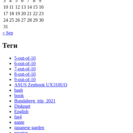
3
4
5
6
7
8
9
10
11
12
13
14
15
16
17
18
19
20
21
22
23
24
25
26
27
28
29
30
31
« Sep
Теги
5-out-of-10
6-out-of-10
7-out-of-10
8-out-of-10
9-out-of-10
ASUS Zenbook UX310UQ
bash
book
Bundaberg_trip_2021
Diskpart
English
far4
game
japanese garden
meetup