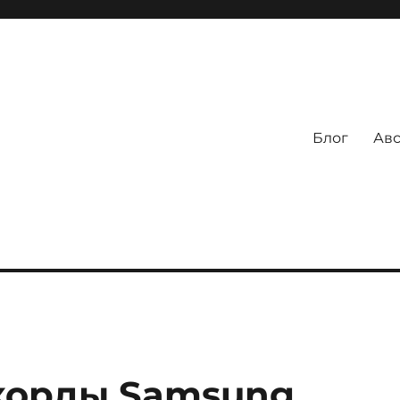
Блог
Авс
корды Samsung