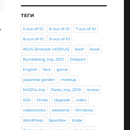
ТЕГИ
о
5-out-of-10
6-out-of-10
7-out-of-10
8-out-of-10
9-out-of-10
ASUS Zenbook UX310UQ
bash
book
ойденные рекорды Samsung Health”
Bundaberg_trip_2021
Diskpart
English
far4
game
japanese garden
meetup
NY2014-trip
Parks_trip_2019
review
SSD
Strida
Upgrade
video
videoreview
weekend
Windows
WordPress
Брисбен
Кофе