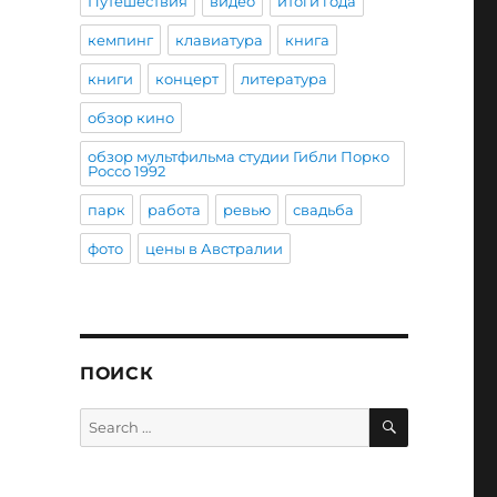
Путешествия
видео
итоги года
кемпинг
клавиатура
книга
книги
концерт
литература
обзор кино
обзор мультфильма студии Гибли Порко
Россо 1992
парк
работа
ревью
свадьба
фото
цены в Австралии
ПОИСК
SEARCH
Search
for: