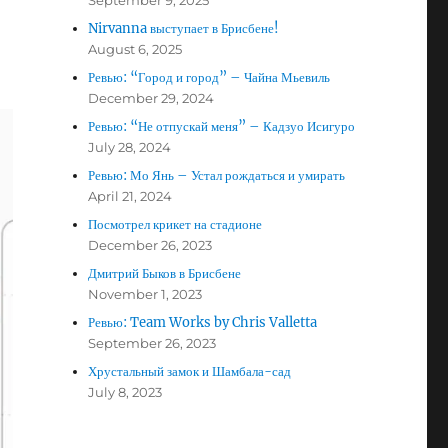
September 9, 2025
Nirvanna выступает в Брисбене!
August 6, 2025
Ревью: “Город и город” – Чайна Мьевиль
December 29, 2024
Ревью: “Не отпускай меня” – Кадзуо Исигуро
July 28, 2024
Ревью: Мо Янь – Устал рождаться и умирать
April 21, 2024
Посмотрел крикет на стадионе
December 26, 2023
Дмитрий Быков в Брисбене
November 1, 2023
Ревью: Team Works by Chris Valletta
September 26, 2023
Хрустальный замок и Шамбала-сад
July 8, 2023