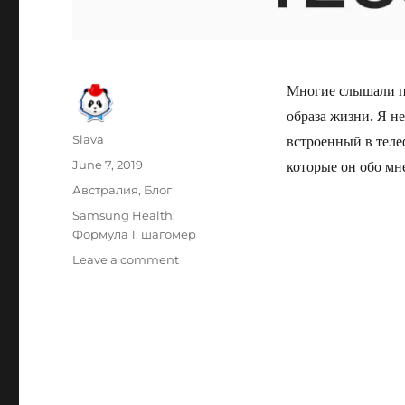
Многие слышали пр
образа жизни. Я н
Author
Slava
встроенный в тел
Posted
June 7, 2019
которые он обо мне
on
Categories
Австралия
,
Блог
Tags
Samsung Health
,
Формула 1
,
шагомер
on
Leave a comment
Пройденные
рекорды
Samsung
Health