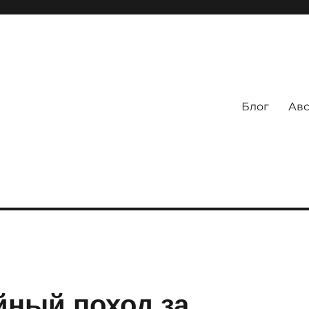
Блог
Авс
ный поход за