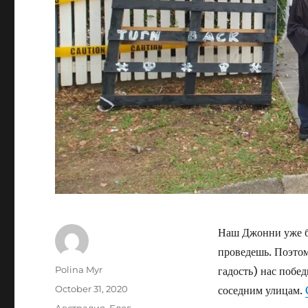
Наш Джонни уже б
проведешь. Поэтом
Author
Polina Myr
гадость) нас побе
Posted
October 31, 2020
соседним улицам.
on
Categories