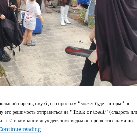
ольшой парень, ему 6, его простым “может будет шторм” не
у его решимость отправиться на “Trick or treat” (сладость ил
дила. И в компании двух девчонок ведьм он прошелся с нами по
“Наш первый семейный поход за сладостями
Continue reading