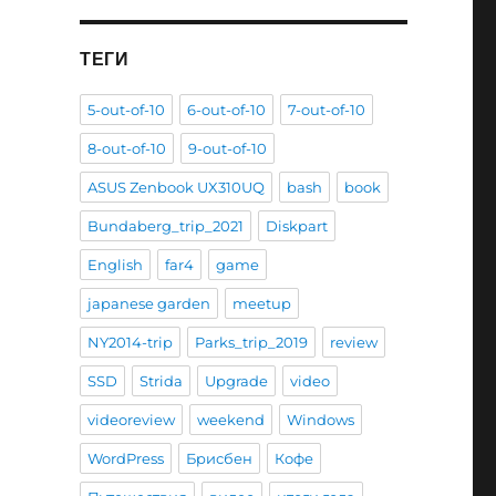
ТЕГИ
5-out-of-10
6-out-of-10
7-out-of-10
8-out-of-10
9-out-of-10
ASUS Zenbook UX310UQ
bash
book
Bundaberg_trip_2021
Diskpart
English
far4
game
japanese garden
meetup
NY2014-trip
Parks_trip_2019
review
SSD
Strida
Upgrade
video
videoreview
weekend
Windows
WordPress
Брисбен
Кофе