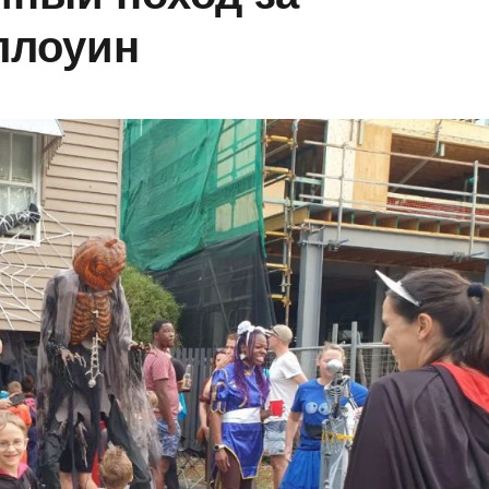
ллоуин