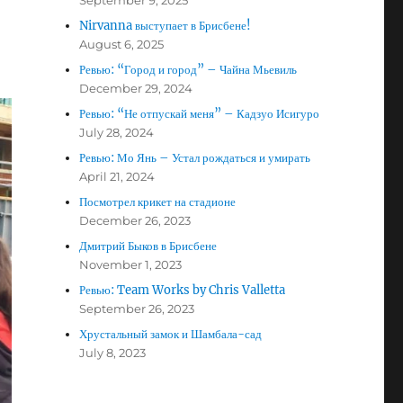
September 9, 2025
Nirvanna выступает в Брисбене!
August 6, 2025
Ревью: “Город и город” – Чайна Мьевиль
December 29, 2024
Ревью: “Не отпускай меня” – Кадзуо Исигуро
July 28, 2024
Ревью: Мо Янь – Устал рождаться и умирать
April 21, 2024
Посмотрел крикет на стадионе
December 26, 2023
Дмитрий Быков в Брисбене
November 1, 2023
Ревью: Team Works by Chris Valletta
September 26, 2023
Хрустальный замок и Шамбала-сад
July 8, 2023