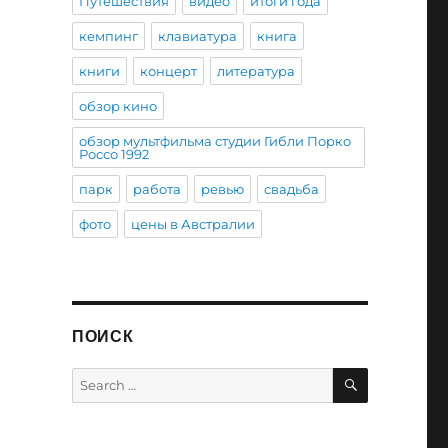
Путешествия
видео
итоги года
кемпинг
клавиатура
книга
книги
концерт
литература
обзор кино
обзор мультфильма студии Гибли Порко
Россо 1992
парк
работа
ревью
свадьба
фото
цены в Австралии
ПОИСК
SEARCH
Search
for: