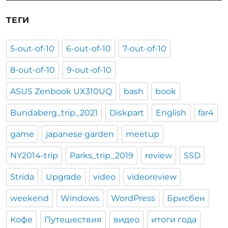
ТЕГИ
5-out-of-10
6-out-of-10
7-out-of-10
8-out-of-10
9-out-of-10
ASUS Zenbook UX310UQ
bash
book
Bundaberg_trip_2021
Diskpart
English
far4
game
japanese garden
meetup
NY2014-trip
Parks_trip_2019
review
SSD
Strida
Upgrade
video
videoreview
weekend
Windows
WordPress
Брисбен
Кофе
Путешествия
видео
итоги года