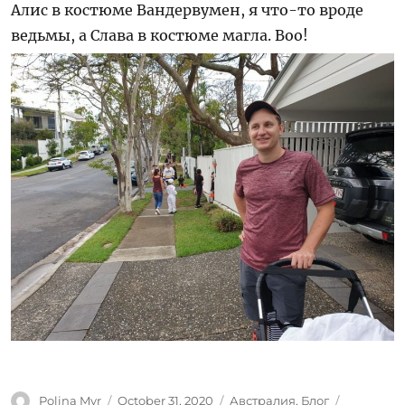
Алис в костюме Вандервумен, я что-то вроде
ведьмы, а Слава в костюме магла.
Boo!
Author
Posted
Categories
Tags
Polina Myr
October 31, 2020
Австралия
,
Блог