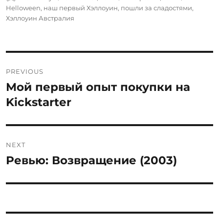
on
Helloween
,
наш первый Хэллоуин
,
пошли за сладостями
,
Хэллоуин Австралия
Post
PREVIOUS
navigation
Мой первый опыт покупки на
Previous
post:
Kickstarter
NEXT
Ревью: Возвращение (2003)
Next
post: