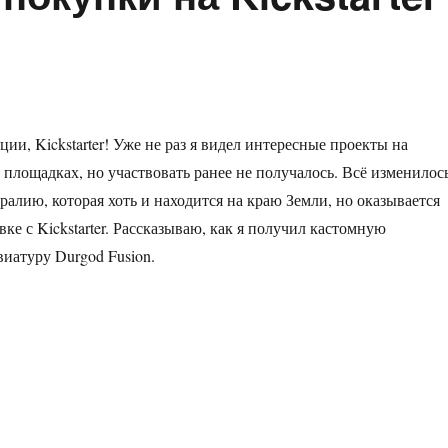
ии, Kickstarter! Уже не раз я видел интересные проекты на
площадках, но участвовать ранее не получалось. Всё изменилос
ралию, которая хоть и находится на краю Земли, но оказывается
вке с Kickstarter. Рассказываю, как я получил кастомную
иатуру Durgod Fusion.
ой первый опыт покупки на Kickstarter”