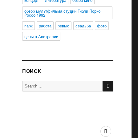
концерт
литература
обзор кино
обзор мультфильма студии Гибли Порко
Россо 1992
парк
работа
ревью
свадьба
фото
цены в Австралии
ПОИСК
SEARCH
Search
for:
Австралия