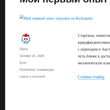
Стартапы, инвестиц
краудфандинговых 
Author
Slava
с переездом в Авст
Posted
October 24, 2020
чуть ближе к доста
on
Categories
Блог
механическую клав
Tags
Kickstarter
,
клавиатура
Leave a comment
on
Continue reading
“М
Мой
первый
опыт
покупки
на
Kickstarter