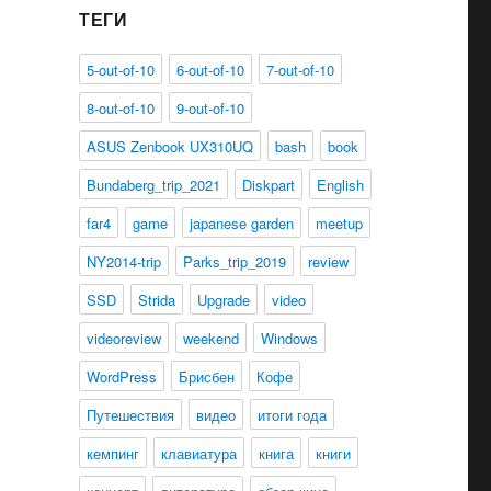
ТЕГИ
5-out-of-10
6-out-of-10
7-out-of-10
8-out-of-10
9-out-of-10
ASUS Zenbook UX310UQ
bash
book
Bundaberg_trip_2021
Diskpart
English
far4
game
japanese garden
meetup
NY2014-trip
Parks_trip_2019
review
SSD
Strida
Upgrade
video
videoreview
weekend
Windows
WordPress
Брисбен
Кофе
Путешествия
видео
итоги года
кемпинг
клавиатура
книга
книги