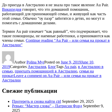
До приезда в Австралию я не знала про такое явление Au Pair.
Википедия
говорит, что это домашний помошник,
работающий для принимающей семьи, и живущий как часть
этой семьи. Обычно “оу паэр” заботятся о детях, но могут и
помогать с домашними делами.
Термин Au pair означает “как равный”, что подчеркивает, что
такие помощницы, не наемные работники, а принимаются как
члены семьи.
Continue reading
“Au Pair – или семья на прокат в
Австралии”
Author
Polina Myr
Posted on
June 9, 2019
June 10,
2019
Categories
Австралия
,
Блог
Tags
Au pair
,
в Австралию в
семью
,
приехать помощницей в Австралию
,
семья на
прокат
Leave a comment
on Au Pair – или семья на прокат в
Австралии
Свежие публикации
Протереть и снова найти ctrl
September 29, 2025
Ревью: “Мастер слова” – Патрисия Форд
September 9,
2025