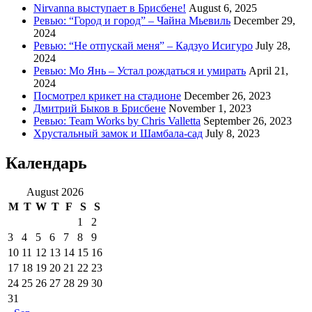
Nirvanna выступает в Брисбене!
August 6, 2025
Ревью: “Город и город” – Чайна Мьевиль
December 29,
2024
Ревью: “Не отпускай меня” – Кадзуо Исигуро
July 28,
2024
Ревью: Мо Янь – Устал рождаться и умирать
April 21,
2024
Посмотрел крикет на стадионе
December 26, 2023
Дмитрий Быков в Брисбене
November 1, 2023
Ревью: Team Works by Chris Valletta
September 26, 2023
Хрустальный замок и Шамбала-сад
July 8, 2023
Календарь
August 2026
M
T
W
T
F
S
S
1
2
3
4
5
6
7
8
9
10
11
12
13
14
15
16
17
18
19
20
21
22
23
24
25
26
27
28
29
30
31