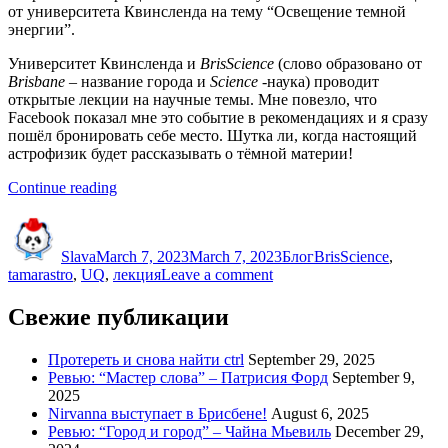
от университета Квинсленда на тему “Освещение темной
энергии”.
Университет Квинсленда и
BrisScience
(слово образовано от
Brisbane
– название города и
Science
-наука) проводит
открытые лекции на научные темы. Мне повезло, что
Facebook показал мне это событие в рекомендациях и я сразу
пошёл бронировать себе место. Шутка ли, когда настоящий
астрофизик будет рассказывать о тёмной материи!
“Освещение
Continue reading
темной
Author
Posted
Categories
Tags
энергии
on
–
Slava
March 7, 2023
March 7, 2023
Блог
BrisScience
,
лекция
on
tamarastro
,
UQ
,
лекция
Leave a comment
от
Освещение
BrisScience”
темной
Свежие публикации
энергии
–
Протереть и снова найти ctrl
September 29, 2025
лекция
Ревью: “Мастер слова” – Патрисия Форд
September 9,
от
2025
BrisScience
Nirvanna выступает в Брисбене!
August 6, 2025
Ревью: “Город и город” – Чайна Мьевиль
December 29,