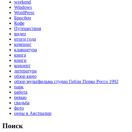
weekend
Windows
WordPress
Брисбен
Кофе
Путешествия
видео
итоги года
кемпинг
клавиатура
книга
книги
концерт
литература
обзор кино
обзор мультфильма студии Гибли Порко Россо 1992
парк
работа
ревью
свадьба
фото
цены в Австралии
Поиск