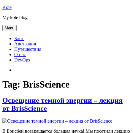
Skip
Kote
to
My kote blog
content
Menu
Блог
Австралия
Путешествия
О нас
DevOps
Австралия
Tag:
BrisScience
Освещение темной энергии – лекция
от BrisScience
В Брисбен возвращается большая наука! Мы посетили лекцию