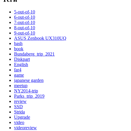
5-out-of-10
6-out-of-10
7-out-of-10
8-out-of-10
9-out-of-10
ASUS Zenbook UX310UQ
bash
book
Bundaberg_trip_2021
Diskpart
English
far4
game
japanese garden
meetup
NY2014-trip
Parks_trip_2019
review
SSD
Strida
Upgrade
video
videoreview