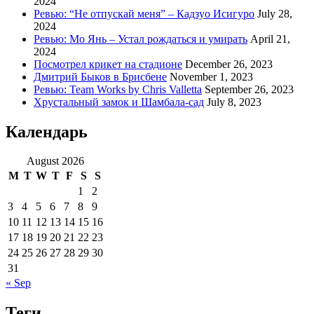
2024
Ревью: “Не отпускай меня” – Кадзуо Исигуро
July 28,
2024
Ревью: Мо Янь – Устал рождаться и умирать
April 21,
2024
Посмотрел крикет на стадионе
December 26, 2023
Дмитрий Быков в Брисбене
November 1, 2023
Ревью: Team Works by Chris Valletta
September 26, 2023
Хрустальный замок и Шамбала-сад
July 8, 2023
Календарь
August 2026
M
T
W
T
F
S
S
1
2
3
4
5
6
7
8
9
10
11
12
13
14
15
16
17
18
19
20
21
22
23
24
25
26
27
28
29
30
31
« Sep
Теги