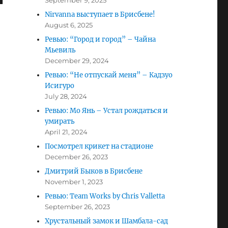
September 9, 2025
Nirvanna выступает в Брисбене!
August 6, 2025
Ревью: “Город и город” – Чайна
Мьевиль
December 29, 2024
Ревью: “Не отпускай меня” – Кадзуо
Исигуро
July 28, 2024
Ревью: Мо Янь – Устал рождаться и
умирать
April 21, 2024
Посмотрел крикет на стадионе
December 26, 2023
Дмитрий Быков в Брисбене
November 1, 2023
Ревью: Team Works by Chris Valletta
September 26, 2023
Хрустальный замок и Шамбала-сад