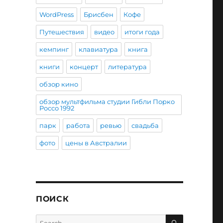
WordPress
Брисбен
Кофе
Путешествия
видео
итоги года
кемпинг
клавиатура
книга
книги
концерт
литература
обзор кино
обзор мультфильма студии Гибли Порко
Россо 1992
парк
работа
ревью
свадьба
фото
цены в Австралии
ПОИСК
SEARCH
Search