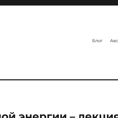
Блог
Авс
ой энергии – лекци