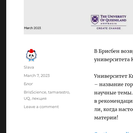
В Брисбен воз
университета 
Author
Slava
Posted
March 7, 2023
Университет К
on
Categories
Блог
– название го
Tags
BrisScience
,
tamarastro
,
научные темы. 
UQ
,
лекция
в рекомендация
on
Leave a comment
ли, когда нас
Освещение
материи!
темной
энергии
–