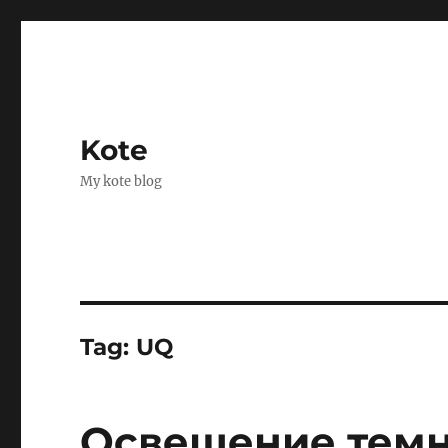
Kote
My kote blog
Tag:
UQ
Освещение темн