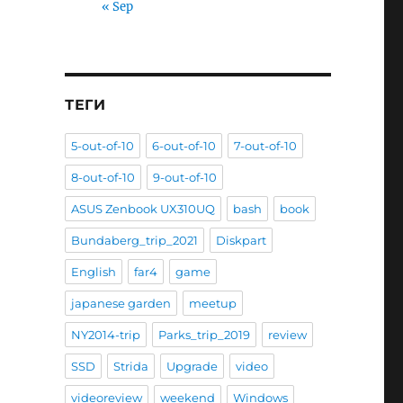
ce”
« Sep
ТЕГИ
5-out-of-10
6-out-of-10
7-out-of-10
8-out-of-10
9-out-of-10
ASUS Zenbook UX310UQ
bash
book
Bundaberg_trip_2021
Diskpart
English
far4
game
japanese garden
meetup
NY2014-trip
Parks_trip_2019
review
SSD
Strida
Upgrade
video
videoreview
weekend
Windows