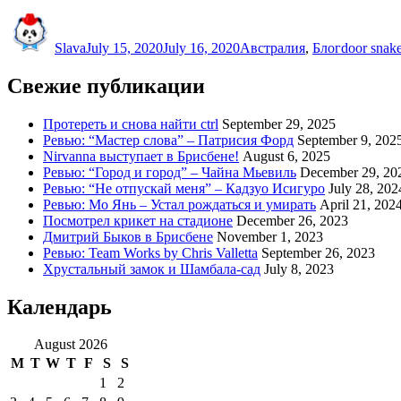
Author
Posted
Categories
Tags
on
Slava
July 15, 2020
July 16, 2020
Австралия
,
Блог
door snak
Свежие публикации
Протереть и снова найти ctrl
September 29, 2025
Ревью: “Мастер слова” – Патрисия Форд
September 9, 202
Nirvanna выступает в Брисбене!
August 6, 2025
Ревью: “Город и город” – Чайна Мьевиль
December 29, 20
Ревью: “Не отпускай меня” – Кадзуо Исигуро
July 28, 202
Ревью: Мо Янь – Устал рождаться и умирать
April 21, 202
Посмотрел крикет на стадионе
December 26, 2023
Дмитрий Быков в Брисбене
November 1, 2023
Ревью: Team Works by Chris Valletta
September 26, 2023
Хрустальный замок и Шамбала-сад
July 8, 2023
Календарь
August 2026
M
T
W
T
F
S
S
1
2