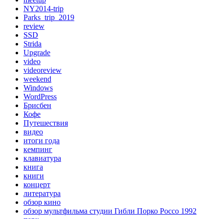
NY2014-trip
Parks_trip_2019
review
SSD
Strida
Upgrade
video
videoreview
weekend
Windows
WordPress
Брисбен
Кофе
Путешествия
видео
итоги года
кемпинг
клавиатура
книга
книги
концерт
литература
обзор кино
обзор мультфильма студии Гибли Порко Россо 1992