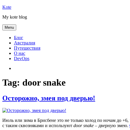
Skip
Kote
to
My kote blog
content
Menu
Блог
Австралия
Путешествия
О нас
DevOps
Австралия
Tag:
door snake
Осторожно, змея под дверью!
Июль или зима в Брисбене это не только холод по ночам до +6
с таким сквозняками и используют
door snake
– дверную змею.