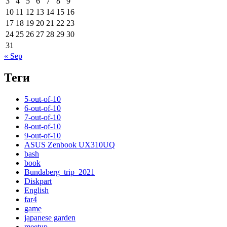
3
4
5
6
7
8
9
10
11
12
13
14
15
16
17
18
19
20
21
22
23
24
25
26
27
28
29
30
31
« Sep
Теги
5-out-of-10
6-out-of-10
7-out-of-10
8-out-of-10
9-out-of-10
ASUS Zenbook UX310UQ
bash
book
Bundaberg_trip_2021
Diskpart
English
far4
game
japanese garden
meetup