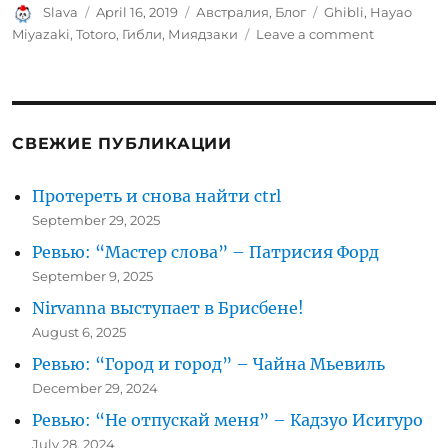
Author
Posted
Categories
Tags
Slava
April 16, 2019
Австралия
,
Блог
Ghibli
,
Hayao
on
on
Miyazaki
,
Totoro
,
Гибли
,
Миядзаки
Leave a comment
Фестиваль
Studio
Ghibli
и
просмотр
СВЕЖИЕ ПУБЛИКАЦИИ
Тоторо
в
Протереть и снова найти ctrl
кинотеатр
September 29, 2025
Ревью: “Мастер слова” – Патрисия Форд
September 9, 2025
Nirvanna выступает в Брисбене!
August 6, 2025
Ревью: “Город и город” – Чайна Мьевиль
December 29, 2024
Ревью: “Не отпускай меня” – Кадзуо Исигуро
July 28, 2024