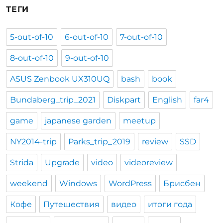
ТЕГИ
5-out-of-10
6-out-of-10
7-out-of-10
8-out-of-10
9-out-of-10
ASUS Zenbook UX310UQ
bash
book
Bundaberg_trip_2021
Diskpart
English
far4
game
japanese garden
meetup
NY2014-trip
Parks_trip_2019
review
SSD
Strida
Upgrade
video
videoreview
weekend
Windows
WordPress
Брисбен
Кофе
Путешествия
видео
итоги года