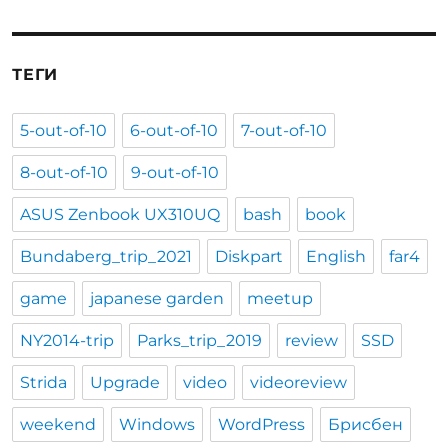
ТЕГИ
5-out-of-10
6-out-of-10
7-out-of-10
8-out-of-10
9-out-of-10
ASUS Zenbook UX310UQ
bash
book
Bundaberg_trip_2021
Diskpart
English
far4
game
japanese garden
meetup
NY2014-trip
Parks_trip_2019
review
SSD
Strida
Upgrade
video
videoreview
weekend
Windows
WordPress
Брисбен