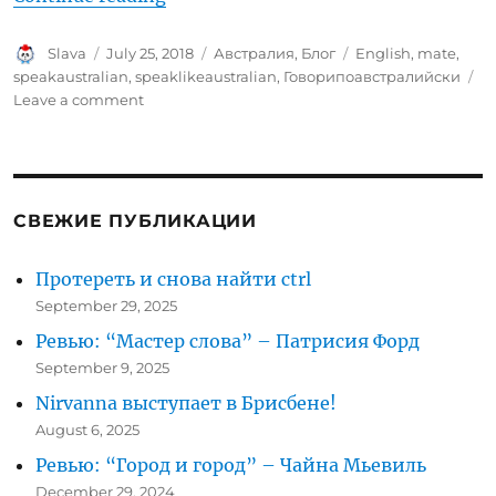
Author
Posted
Categories
Tags
Slava
July 25, 2018
Австралия
,
Блог
English
,
mate
,
on
speakaustralian
,
speaklikeaustralian
,
Говорипоавстралийски
on
Leave a comment
Говори
по-
австралийски:
“Mate”
СВЕЖИЕ ПУБЛИКАЦИИ
Протереть и снова найти ctrl
September 29, 2025
Ревью: “Мастер слова” – Патрисия Форд
September 9, 2025
Nirvanna выступает в Брисбене!
August 6, 2025
Ревью: “Город и город” – Чайна Мьевиль
December 29, 2024