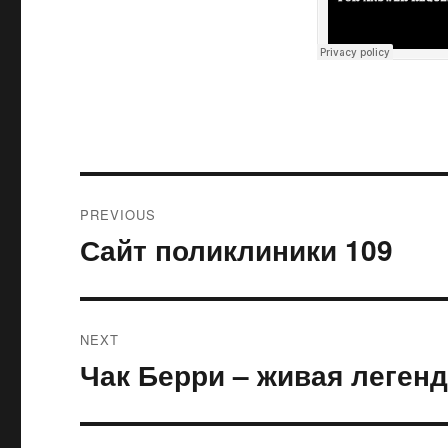
Post
PREVIOUS
navigation
Сайт поликлиники 109
Previous
post:
NEXT
Чак Берри – живая леген
Next
post: