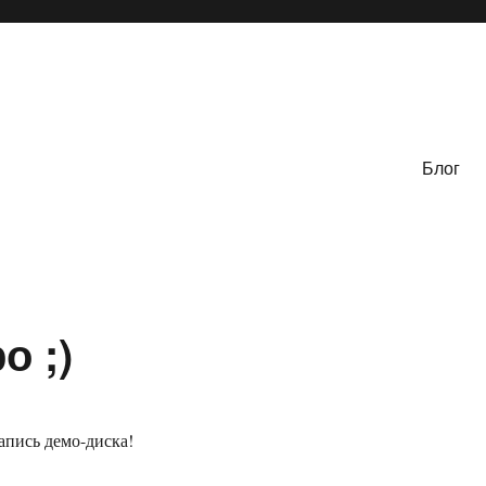
Блог
о ;)
апись демо-диска!