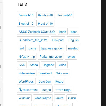
ТЕГИ
5-out-of-10
6-out-of-10
7-out-of-10
8-out-of-10
9-out-of-10
ASUS Zenbook UX310UQ
bash
book
Bundaberg_trip_2021
Diskpart
English
far4
game
japanese garden
meetup
NY2014-trip
Parks_trip_2019
review
SSD
Strida
Upgrade
video
videoreview
weekend
Windows
WordPress
Брисбен
Кофе
Путешествия
видео
итоги года
кемпинг
клавиатура
книга
книги