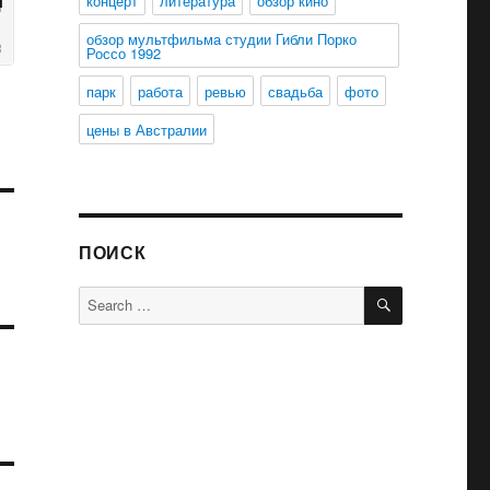
концерт
литература
обзор кино
обзор мультфильма студии Гибли Порко
Россо 1992
парк
работа
ревью
свадьба
фото
цены в Австралии
ПОИСК
SEARCH
Search
for: