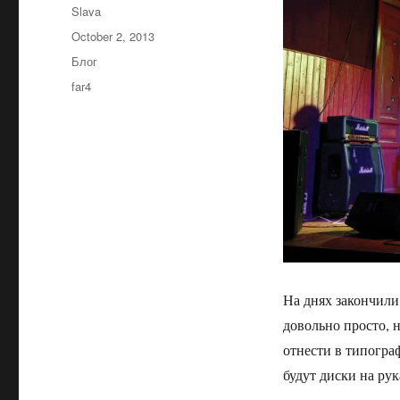
Author
Slava
Posted
October 2, 2013
on
Categories
Блог
Tags
far4
На днях закончили
довольно просто, 
отнести в типогра
будут диски на рук