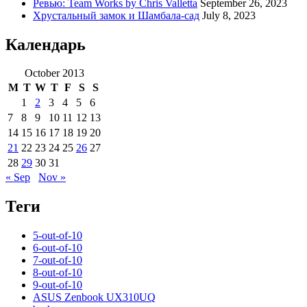
Ревью: Team Works by Chris Valletta
September 26, 2023
Хрустальный замок и Шамбала-сад
July 8, 2023
Календарь
October 2013
M
T
W
T
F
S
S
1
2
3
4
5
6
7
8
9
10
11
12
13
14
15
16
17
18
19
20
21
22
23
24
25
26
27
28
29
30
31
« Sep
Nov »
Теги
5-out-of-10
6-out-of-10
7-out-of-10
8-out-of-10
9-out-of-10
ASUS Zenbook UX310UQ