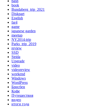
bash
book
Bundaberg_trip_2021
Diskpart
English
far4
game
japanese garden
meetup
NY2014-trip
Parks_trip_2019
review
SSD
Strida
Upgrade
video
videoreview
weekend
Windows
WordPress
Брисбен
Кофе
Путешествия
видео
итоги года