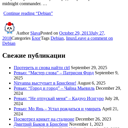
midnight commander. …
Continue reading
“Debian”
Author
Slava
Posted on
October 29, 2013
July 27,
2018
Categories
Блог
Tags
Debian
,
linux
Leave a comment
on
Debian
Свежие публикации
Протереть и снова найти ctrl
September 29, 2025
Ревью: “Мастер слова” – Патрисия Форд
September 9,
2025
Nirvanna выступает в Брисбене!
August 6, 2025
Ревью: “Город и город” – Чайна Мьевиль
December 29,
2024
Ревью: “Не отпускай меня” – Кадзуо Исигуро
July 28,
2024
Ревью: Мо Янь – Устал рождаться и умирать
April 21,
2024
Посмотрел крикет на стадионе
December 26, 2023
Дмитрий Быков в Брисбене
November 1, 2023