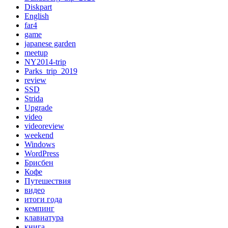
Diskpart
English
far4
game
japanese garden
meetup
NY2014-trip
Parks_trip_2019
review
SSD
Strida
Upgrade
video
videoreview
weekend
Windows
WordPress
Брисбен
Кофе
Путешествия
видео
итоги года
кемпинг
клавиатура
книга