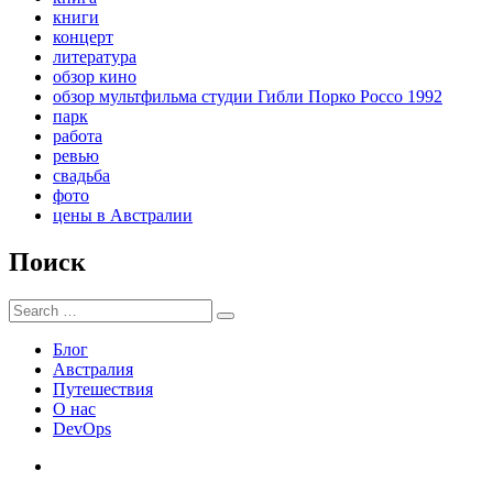
книги
концерт
литература
обзор кино
обзор мультфильма студии Гибли Порко Россо 1992
парк
работа
ревью
свадьба
фото
цены в Австралии
Поиск
Search
Search
for:
Блог
Австралия
Путешествия
О нас
DevOps
Австралия