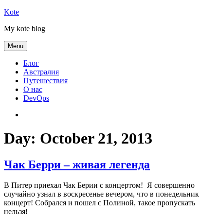
Skip
Kote
to
My kote blog
content
Menu
Блог
Австралия
Путешествия
О нас
DevOps
Австралия
Day:
October 21, 2013
Чак Берри – живая легенда
В Питер приехал Чак Берии с концертом! Я совершенно
случайно узнал в воскресенье вечером, что в понедельник
концерт! Собрался и пошел с Полиной, такое пропускать
нельзя!