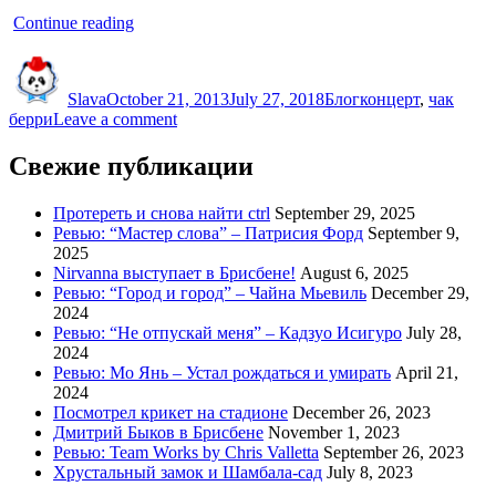
“Чак
Continue reading
Берри
Author
Posted
Categories
Tags
–
on
живая
Slava
October 21, 2013
July 27, 2018
Блог
концерт
,
чак
легенда”
on
берри
Leave a comment
Чак
Берри
Свежие публикации
–
живая
Протереть и снова найти ctrl
September 29, 2025
легенда
Ревью: “Мастер слова” – Патрисия Форд
September 9,
2025
Nirvanna выступает в Брисбене!
August 6, 2025
Ревью: “Город и город” – Чайна Мьевиль
December 29,
2024
Ревью: “Не отпускай меня” – Кадзуо Исигуро
July 28,
2024
Ревью: Мо Янь – Устал рождаться и умирать
April 21,
2024
Посмотрел крикет на стадионе
December 26, 2023
Дмитрий Быков в Брисбене
November 1, 2023
Ревью: Team Works by Chris Valletta
September 26, 2023
Хрустальный замок и Шамбала-сад
July 8, 2023