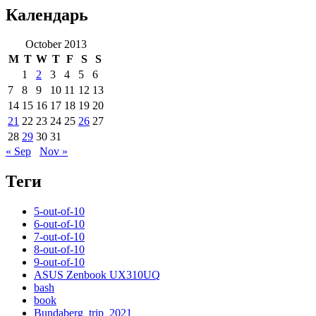
Календарь
October 2013
M
T
W
T
F
S
S
1
2
3
4
5
6
7
8
9
10
11
12
13
14
15
16
17
18
19
20
21
22
23
24
25
26
27
28
29
30
31
« Sep
Nov »
Теги
5-out-of-10
6-out-of-10
7-out-of-10
8-out-of-10
9-out-of-10
ASUS Zenbook UX310UQ
bash
book
Bundaberg_trip_2021