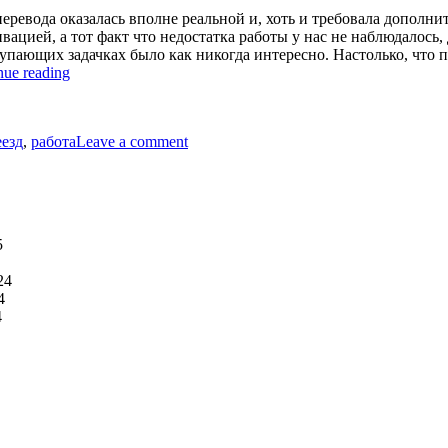
еревода оказалась вполне реальной и, хоть и требовала дополни
вацией, а тот факт что недостатка работы у нас не наблюдалось
тупающих задачках было как никогда интересно. Настолько, что пр
“Ожидание
nue reading
оффера
on
из
Ожидание
Австралии”
еезд
,
работа
Leave a comment
оффера
из
Австралии
5
24
4
4