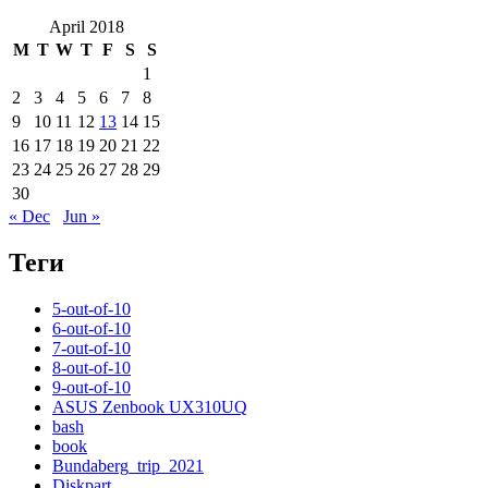
April 2018
M
T
W
T
F
S
S
1
2
3
4
5
6
7
8
9
10
11
12
13
14
15
16
17
18
19
20
21
22
23
24
25
26
27
28
29
30
« Dec
Jun »
Теги
5-out-of-10
6-out-of-10
7-out-of-10
8-out-of-10
9-out-of-10
ASUS Zenbook UX310UQ
bash
book
Bundaberg_trip_2021
Diskpart