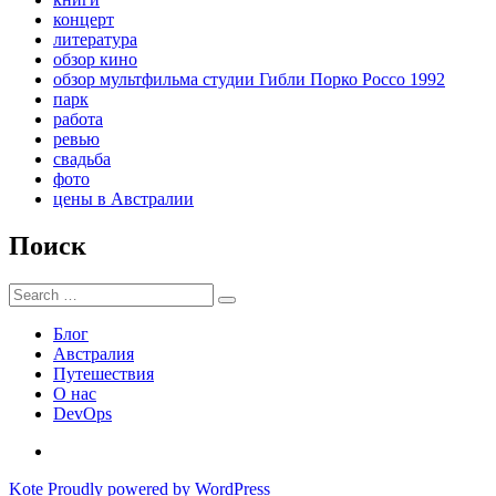
концерт
литература
обзор кино
обзор мультфильма студии Гибли Порко Россо 1992
парк
работа
ревью
свадьба
фото
цены в Австралии
Поиск
Search
Search
for:
Блог
Австралия
Путешествия
О нас
DevOps
Австралия
Kote
Proudly powered by WordPress