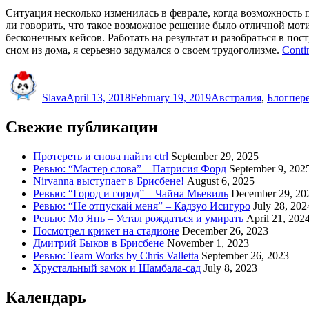
Ситуация несколько изменилась в феврале, когда возможность п
ли говорить, что такое возможное решение было отличной моти
бесконечных кейсов. Работать на результат и разобраться в пос
сном из дома, я серьезно задумался о своем трудоголизме.
Conti
Author
Posted
Categories
Tags
on
Slava
April 13, 2018
February 19, 2019
Австралия
,
Блог
пер
Свежие публикации
Протереть и снова найти ctrl
September 29, 2025
Ревью: “Мастер слова” – Патрисия Форд
September 9, 202
Nirvanna выступает в Брисбене!
August 6, 2025
Ревью: “Город и город” – Чайна Мьевиль
December 29, 20
Ревью: “Не отпускай меня” – Кадзуо Исигуро
July 28, 202
Ревью: Мо Янь – Устал рождаться и умирать
April 21, 202
Посмотрел крикет на стадионе
December 26, 2023
Дмитрий Быков в Брисбене
November 1, 2023
Ревью: Team Works by Chris Valletta
September 26, 2023
Хрустальный замок и Шамбала-сад
July 8, 2023
Календарь