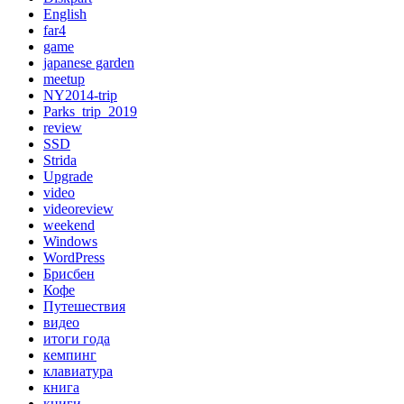
English
far4
game
japanese garden
meetup
NY2014-trip
Parks_trip_2019
review
SSD
Strida
Upgrade
video
videoreview
weekend
Windows
WordPress
Брисбен
Кофе
Путешествия
видео
итоги года
кемпинг
клавиатура
книга
книги