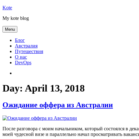
Skip
Kote
to
My kote blog
content
Menu
Блог
Австралия
Путешествия
О нас
DevOps
Австралия
Day:
April 13, 2018
Ожидание оффера из Австралии
После разговора с моим начальником, который состоялся в дека
моей чудесной визе и параллельно начал просматривать вакан