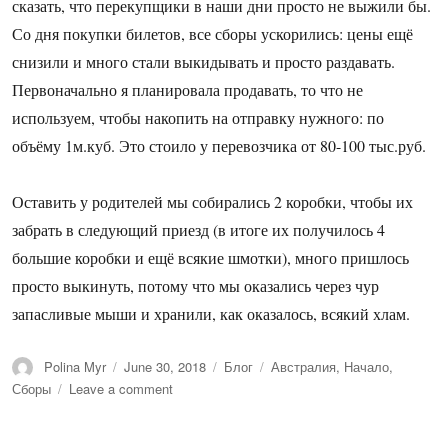
сказать, что перекупщики в наши дни просто не выжили бы.
Со дня покупки билетов, все сборы ускорились: цены ещё
снизили и много стали выкидывать и просто раздавать.
Первоначально я планировала продавать, то что не
используем, чтобы накопить на отправку нужного: по
объёму 1м.куб. Это стоило у перевозчика от 80-100 тыс.руб.
Оставить у родителей мы собирались 2 коробки, чтобы их
забрать в следующий приезд (в итоге их получилось 4
большие коробки и ещё всякие шмотки), много пришлось
просто выкинуть, потому что мы оказались через чур
запасливые мыши и хранили, как оказалось, всякий хлам.
Author
Posted
Categories
Tags
Polina Myr
June 30, 2018
Блог
Австралия
,
Начало
,
on
on
Сборы
Leave a comment
Австралия
начало