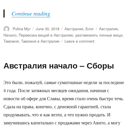
“Австралия начало – Перевозка 
Continue reading
Author
Posted
Categories
Tags
Polina Myr
June 30, 2018
Австралия
,
Блог
Австралия
,
on
Начало
,
Перевозка вещей в Австралию
,
разтаможить личные вещи
,
on
Таможня
,
Таможня в Австралии
Leave a comment
Австралия
начало
–
Австралия начало – Сборы
Перевозка
вещей
в
Это были, пожалуй, самые суматошные недели за последние
Брисбэн.
4 года. После затяжных месяцев ожидания, начиная с
новости об офере для Славы, время стало очень быстро течь.
Сдала на права, конечно, с денежной гарантией, стала
продумывать, что и как везти, а что нужно продать. И
замучившись капитально с продажами через Авито, а могу