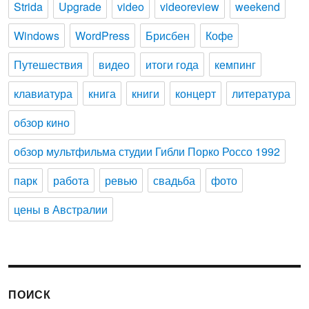
Strida
Upgrade
video
videoreview
weekend
Windows
WordPress
Брисбен
Кофе
Путешествия
видео
итоги года
кемпинг
клавиатура
книга
книги
концерт
литература
обзор кино
обзор мультфильма студии Гибли Порко Россо 1992
парк
работа
ревью
свадьба
фото
цены в Австралии
ПОИСК