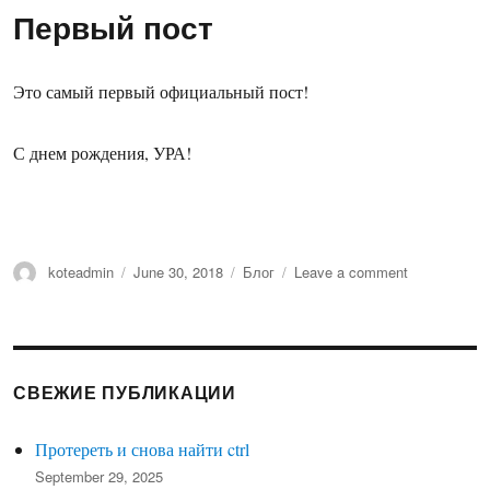
–
Первый пост
Сборы
Это самый первый официальный пост!
С днем рождения, УРА!
Author
Posted
Categories
on
koteadmin
June 30, 2018
Блог
Leave a comment
on
Первый
пост
СВЕЖИЕ ПУБЛИКАЦИИ
Протереть и снова найти ctrl
September 29, 2025