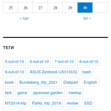
30
25
26
27
28
29
« Apr
Jul »
ТЕГИ
5-out-of-10
6-out-of-10
7-out-of-10
8-out-of-10
9-out-of-10
ASUS Zenbook UX310UQ
bash
book
Bundaberg_trip_2021
Diskpart
English
far4
game
japanese garden
meetup
NY2014-trip
Parks_trip_2019
review
SSD