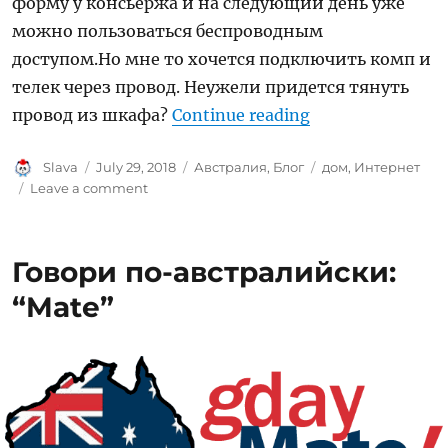
форму у консьержа и на следующий день уже
можно пользоваться беспроводным
доступом.Но мне то хочется подключить комп и
телек через провод. Неужели придется тянуть
“Подключение И
провод из шкафа?
Continue reading
Author
Posted
Categories
Tags
Slava
July 29, 2018
Австралия
,
Блог
дом
,
Интернет
on
on
Leave a comment
Подключение
Интернета
и
Говори по-австралийски:
число
зверя
“Mate”