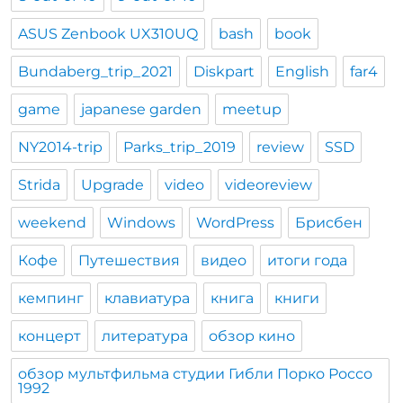
ASUS Zenbook UX310UQ
bash
book
Bundaberg_trip_2021
Diskpart
English
far4
game
japanese garden
meetup
NY2014-trip
Parks_trip_2019
review
SSD
Strida
Upgrade
video
videoreview
weekend
Windows
WordPress
Брисбен
Кофе
Путешествия
видео
итоги года
кемпинг
клавиатура
книга
книги
концерт
литература
обзор кино
обзор мультфильма студии Гибли Порко Россо
1992