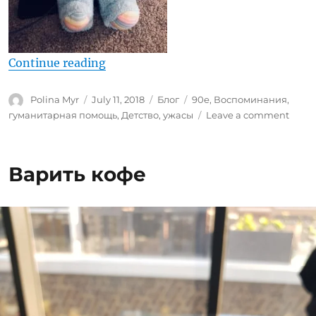
“Ностальгический пост про детст
Continue reading
Author
Posted
Categories
Tags
Polina Myr
July 11, 2018
Блог
90е
,
Воспоминания
,
on
on
гуманитарная помощь
,
Детство
,
ужасы
Leave a comment
Ност
пост
про
Варить кофе
детст