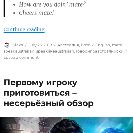
How are you doin’ mate?
Cheers mate!
“Говори по-австралийски: “Mate”
Continue reading
Author
Posted
Categories
Tags
Slava
July 25, 2018
Австралия
,
Блог
English
,
mate
,
on
speakaustralian
,
speaklikeaustralian
,
Говорипоавстралийски
on
Leave a comment
Говори
по-
австралийски:
Первому игроку
“Mate”
приготовиться –
несерьёзный обзор