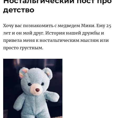
Ностальгический пост про
–
несерьёзный
детство
обзор
Хочу вас познакомить с медведем Мики. Ему 25
лет и он мой друг. История нашей дружбы и
привела меня к ностальгическим мыслям или
просто грустным.