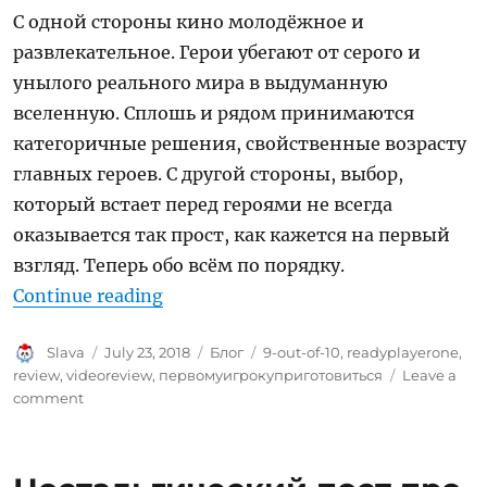
С одной стороны кино молодёжное и
развлекательное. Герои убегают от серого и
унылого реального мира в выдуманную
вселенную. Сплошь и рядом принимаются
категоричные решения, свойственные возрасту
главных героев. С другой стороны, выбор,
который встает перед героями не всегда
оказывается так прост, как кажется на первый
взгляд. Теперь обо всём по порядку.
“Первому игроку приготовиться –
Continue reading
Author
Posted
Categories
Tags
Slava
July 23, 2018
Блог
9-out-of-10
,
readyplayerone
,
on
review
,
videoreview
,
первомуигрокуприготовиться
Leave a
on
comment
Первому
игроку
приготовиться