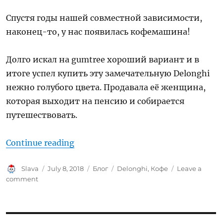
Спустя годы нашей совместной зависимости,
наконец-то, у нас появилась кофемашина!
Долго искал на gumtree хороший вариант и в
итоге успел купить эту замечательную Delonghi
нежно голубого цвета. Продавала её женщина,
которая выходит на пенсию и собирается
путешествовать.
“Варить кофе”
Continue reading
Author
Posted
Categories
Tags
Slava
July 8, 2018
Блог
Delonghi
,
Кофе
Leave a
on
on
comment
Варить
кофе