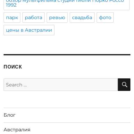
обзор мультфильма студии Гибли Порко Россо
1992
парк
работа
ревью
свадьба
фото
цены в Австралии
ПОИСК
S
Search
for:
Блог
Австралия