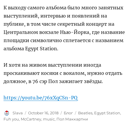
К выходу самого альбома было много занятных
выступлений, интервью и появлений на
публике, в том числе секретный концерт на
Центральном вокзале Нью-Йорка, где название
площадки символично сплетается с названием
альбома Egypt Station.
И хотя на живом выступлении иногда
проскакивают косяки с вокалом, нужно отдать
должное, в 76 сэр Пол зажигает звёзды.
https://youtu.be/76xXqCSn-PQ
Author
Posted
Categories
Tags
Slava
October 16, 2018
Блог
Beatles
,
Egypt Station
,
on
Fuh you
,
McCartney
,
music
,
Пол Маккартни