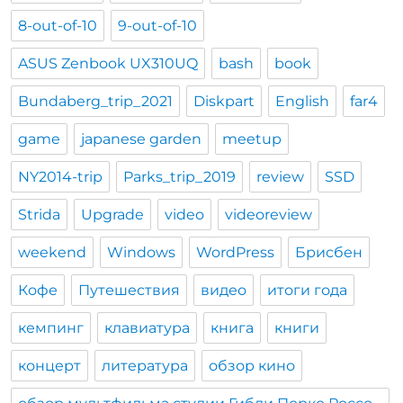
8-out-of-10
9-out-of-10
ASUS Zenbook UX310UQ
bash
book
Bundaberg_trip_2021
Diskpart
English
far4
game
japanese garden
meetup
NY2014-trip
Parks_trip_2019
review
SSD
Strida
Upgrade
video
videoreview
weekend
Windows
WordPress
Брисбен
Кофе
Путешествия
видео
итоги года
кемпинг
клавиатура
книга
книги
концерт
литература
обзор кино