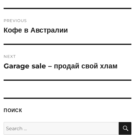
Post
PREVIOUS
navigation
Кофе в Австралии
Previous
post:
NEXT
Garage sale – продай свой хлам
Next
post:
ПОИСК
S
Search
for: