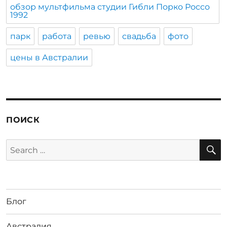
обзор мультфильма студии Гибли Порко Россо
1992
парк
работа
ревью
свадьба
фото
цены в Австралии
ПОИСК
S
Search
for:
Блог
Австралия