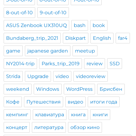
8-out-of-10
9-out-of-10
ASUS Zenbook UX310UQ
bash
book
Bundaberg_trip_2021
Diskpart
English
far4
game
japanese garden
meetup
NY2014-trip
Parks_trip_2019
review
SSD
Strida
Upgrade
video
videoreview
weekend
Windows
WordPress
Брисбен
Кофе
Путешествия
видео
итоги года
кемпинг
клавиатура
книга
книги
концерт
литература
обзор кино