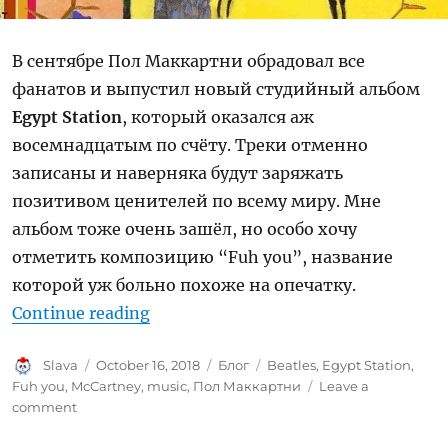
В сентябре Пол Маккартни обрадовал все
фанатов и выпустил новый студийный альбом
Egypt Station
, который оказался аж
восемнадцатым по счёту. Треки отменно
записаны и наверняка будут заряжать
позитивом ценителей по всему миру. Мне
альбом тоже очень зашёл, но особо хочу
отметить композицию “Fuh you”, название
которой уж больно похоже на опечатку.
“Fuh you, sir Paul McCartney!”
Continue reading
Author
Posted
Categories
Tags
Slava
October 16, 2018
Блог
Beatles
,
Egypt Station
,
on
Fuh you
,
McCartney
,
music
,
Пол Маккартни
Leave a
on
comment
Fuh
you,