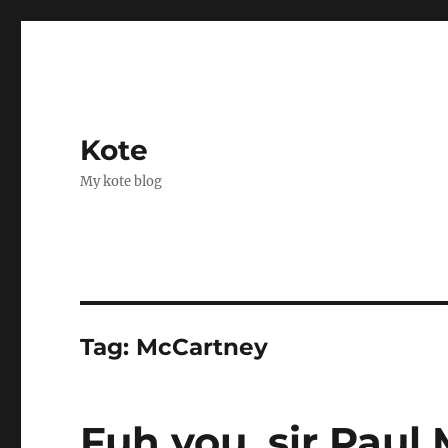
Kote
My kote blog
Tag:
McCartney
Fuh you, sir Paul