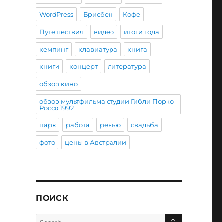
WordPress
Брисбен
Кофе
Путешествия
видео
итоги года
кемпинг
клавиатура
книга
книги
концерт
литература
обзор кино
обзор мультфильма студии Гибли Порко
Россо 1992
парк
работа
ревью
свадьба
фото
цены в Австралии
ПОИСК
SEARCH
Search