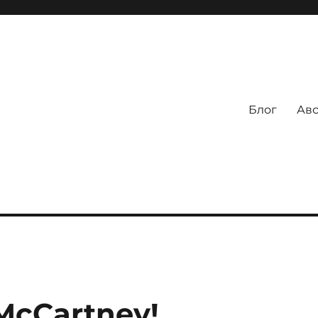
Блог
Авс
 McCartney!