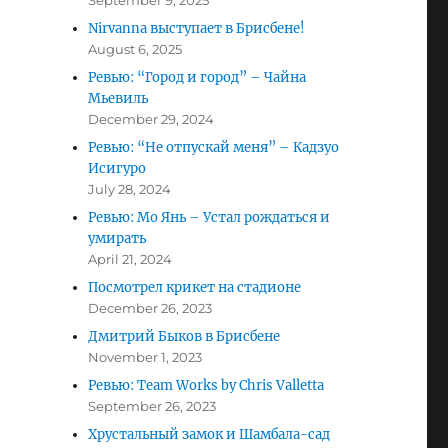
September 9, 2025
Nirvanna выступает в Брисбене!
August 6, 2025
Ревью: “Город и город” – Чайна
Мьевиль
December 29, 2024
Ревью: “Не отпускай меня” – Кадзуо
Исигуро
July 28, 2024
Ревью: Мо Янь – Устал рождаться и
умирать
April 21, 2024
Посмотрел крикет на стадионе
December 26, 2023
Дмитрий Быков в Брисбене
November 1, 2023
Ревью: Team Works by Chris Valletta
September 26, 2023
Хрустальный замок и Шамбала-сад