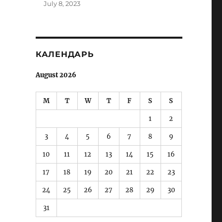
July 8, 2023
КАЛЕНДАРЬ
August 2026
“Fuh you, sir Paul McCartney!”
M
T
W
T
F
S
S
1
2
3
4
5
6
7
8
9
10
11
12
13
14
15
16
17
18
19
20
21
22
23
24
25
26
27
28
29
30
31