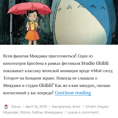
Всем фанатам Миядзаки приготовиться! Один из
кинотеатров Брисбена в рамках фестиваля Studio Ghibli
показывает классику японской анимации вроде «Мой сосед
Тоторо» на большом экране. Никогда не слышали о
Миядзаки и студии Ghibli? Как же я вам завидую, сколько
“Фестиваль St
впечатлений у вас впереди!
Continue reading
Author
Posted
Categories
Tags
Slava
April 16, 2019
Австралия
,
Блог
Ghibli
,
Hayao
on
on
Miyazaki
,
Totoro
,
Гибли
,
Миядзаки
Leave a comment
Фестиваль