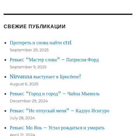
Studio
Ghibli
и
просмотр
СВЕЖИЕ ПУБЛИКАЦИИ
Тоторо
в
Протереть и снова найти ctrl
кинотеатр
September 29, 2025
Ревью: “Мастер слова” – Патрисия Форд
September 9, 2025
Nirvanna выступает в Брисбене!
August 6, 2025
Ревью: “Город и город” – Чайна Мьевиль
December 29, 2024
Ревью: “Не отпускай меня” – Кадзуо Исигуро
July 28, 2024
Ревью: Мо Янь – Устал рождаться и умирать
April 21, 2024