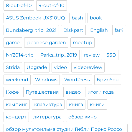
8-out-of-10
9-out-of-10
ASUS Zenbook UX310UQ
bash
book
Bundaberg_trip_2021
Diskpart
English
far4
game
japanese garden
meetup
NY2014-trip
Parks_trip_2019
review
SSD
Strida
Upgrade
video
videoreview
weekend
Windows
WordPress
Брисбен
Кофе
Путешествия
видео
итоги года
кемпинг
клавиатура
книга
книги
концерт
литература
обзор кино
обзор мультфильма студии Гибли Порко Россо