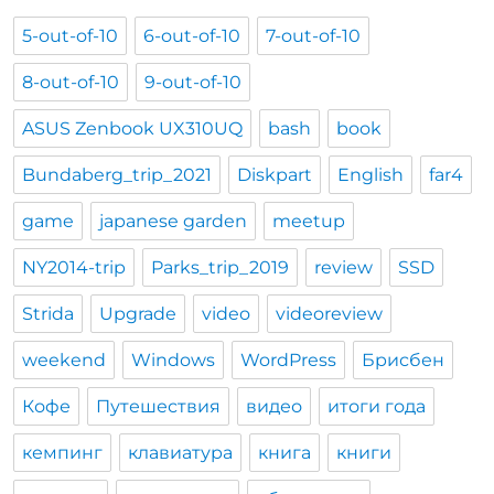
5-out-of-10
6-out-of-10
7-out-of-10
8-out-of-10
9-out-of-10
ASUS Zenbook UX310UQ
bash
book
Bundaberg_trip_2021
Diskpart
English
far4
game
japanese garden
meetup
NY2014-trip
Parks_trip_2019
review
SSD
Strida
Upgrade
video
videoreview
weekend
Windows
WordPress
Брисбен
Кофе
Путешествия
видео
итоги года
кемпинг
клавиатура
книга
книги