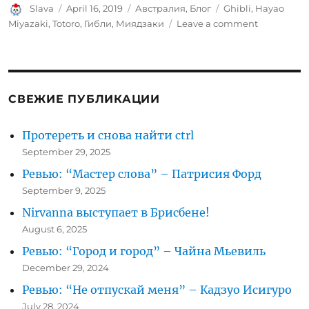
Author
Posted
Categories
Tags
Slava
April 16, 2019
Австралия
,
Блог
Ghibli
,
Hayao
on
on
Miyazaki
,
Totoro
,
Гибли
,
Миядзаки
Leave a comment
Фестиваль
Studio
Ghibli
и
просмотр
СВЕЖИЕ ПУБЛИКАЦИИ
Тоторо
в
Протереть и снова найти ctrl
кинотеатр
September 29, 2025
Ревью: “Мастер слова” – Патрисия Форд
September 9, 2025
Nirvanna выступает в Брисбене!
August 6, 2025
Ревью: “Город и город” – Чайна Мьевиль
December 29, 2024
Ревью: “Не отпускай меня” – Кадзуо Исигуро
July 28, 2024