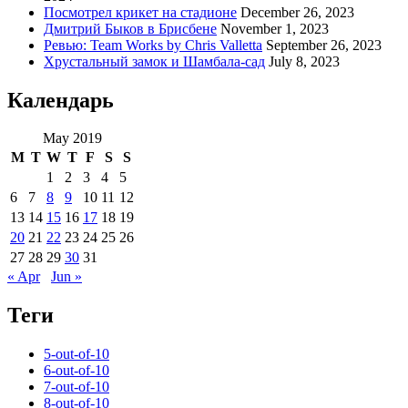
Посмотрел крикет на стадионе
December 26, 2023
Дмитрий Быков в Брисбене
November 1, 2023
Ревью: Team Works by Chris Valletta
September 26, 2023
Хрустальный замок и Шамбала-сад
July 8, 2023
Календарь
May 2019
M
T
W
T
F
S
S
1
2
3
4
5
6
7
8
9
10
11
12
13
14
15
16
17
18
19
20
21
22
23
24
25
26
27
28
29
30
31
« Apr
Jun »
Теги
5-out-of-10
6-out-of-10
7-out-of-10
8-out-of-10