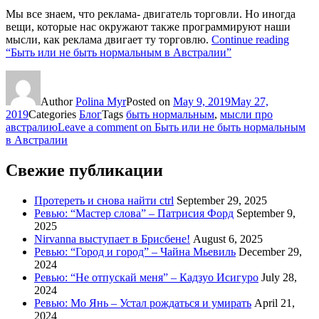
Мы все знаем, что реклама- двигатель торговли. Но иногда
вещи, которые нас окружают также программируют наши
мысли, как реклама двигает ту торговлю.
Continue reading
“Быть или не быть нормальным в Австралии”
Author
Polina Myr
Posted on
May 9, 2019
May 27,
2019
Categories
Блог
Tags
быть нормальным
,
мысли про
австралию
Leave a comment
on Быть или не быть нормальным
в Австралии
Свежие публикации
Протереть и снова найти ctrl
September 29, 2025
Ревью: “Мастер слова” – Патрисия Форд
September 9,
2025
Nirvanna выступает в Брисбене!
August 6, 2025
Ревью: “Город и город” – Чайна Мьевиль
December 29,
2024
Ревью: “Не отпускай меня” – Кадзуо Исигуро
July 28,
2024
Ревью: Мо Янь – Устал рождаться и умирать
April 21,
2024