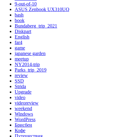
9-out-of-10
ASUS Zenbook UX310UQ
bash
book
Bundaberg_trip_2021
Diskpart
English
far4
game
japanese garden
meetup
NY2014-trip
Parks_trip_2019
review
SSD
Strida
Upgrade
video
videoreview
weekend
Windows
WordPress
Брисбен
Кофе
Путешествия