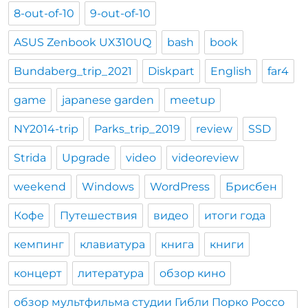
8-out-of-10
9-out-of-10
ASUS Zenbook UX310UQ
bash
book
Bundaberg_trip_2021
Diskpart
English
far4
game
japanese garden
meetup
NY2014-trip
Parks_trip_2019
review
SSD
Strida
Upgrade
video
videoreview
weekend
Windows
WordPress
Брисбен
Кофе
Путешествия
видео
итоги года
кемпинг
клавиатура
книга
книги
концерт
литература
обзор кино
обзор мультфильма студии Гибли Порко Россо