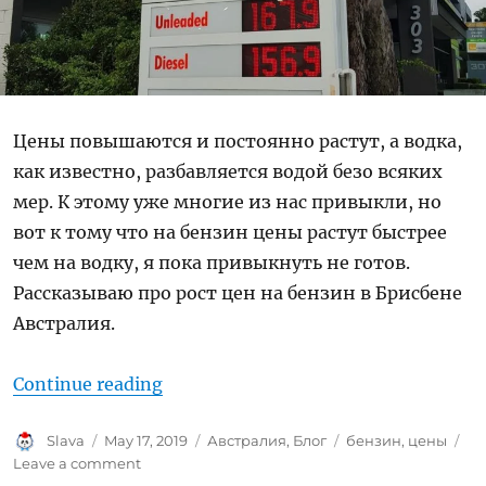
Цены повышаются и постоянно растут, а водка,
как известно, разбавляется водой безо всяких
мер. К этому уже многие из нас привыкли, но
вот к тому что на бензин цены растут быстрее
чем на водку, я пока привыкнуть не готов.
Рассказываю про рост цен на бензин в Брисбене
Австралия.
“Рост цен на бензин”
Continue reading
Author
Posted
Categories
Tags
Slava
May 17, 2019
Австралия
,
Блог
бензин
,
цены
on
on
Leave a comment
Рост